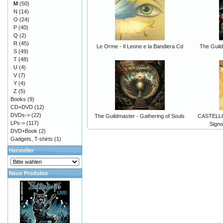
M
(50)
N
(14)
O
(24)
P
(40)
Q
(2)
R
(45)
Le Orme - Il Leone e la Bandiera Cd
The Guild
S
(49)
T
(48)
U
(4)
V
(7)
Y
(4)
Z
(5)
Books
(9)
CD+DVD
(12)
DVDs->
(22)
The Guildmaster - Gathering of Souls
CASTELLO 
LPs->
(117)
Signo
DVD+Book
(2)
Gadgets, T-shirts
(1)
Hersteller
Neue Produkte