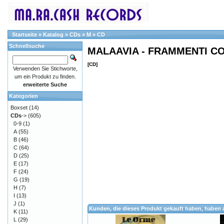
Startseite
»
Katalog
»
CDs
»
M
»
CD
Schnellsuche
MALAAVIA - FRAMMENTI CO
[CD]
Verwenden Sie Stichworte,
um ein Produkt zu finden.
erweiterte Suche
Kategorien
Boxset
(14)
CDs
->
(605)
0-9
(1)
A
(55)
B
(46)
C
(64)
D
(25)
E
(17)
F
(24)
G
(19)
H
(7)
I
(13)
J
(1)
Kunden, die dieses Produkt gekauft haben, haben 
K
(11)
L
(29)