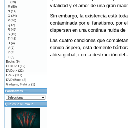
L
(29)
vitalidad y el amor de una gran madr
M
(50)
N
(14)
Sin embargo, la existencia está tod
O
(24)
P
(40)
contaminada por el fanatismo, por el
Q
(2)
dispersan en una continua huida del 
R
(45)
S
(49)
T
(48)
Las cuatro canciones que completan 
U
(4)
sonido áspero, esta demente bárbara
V
(7)
Y
(4)
aldea global, con la destrucción del 
Z
(5)
Books
(9)
CD+DVD
(12)
DVDs->
(22)
LPs->
(117)
DVD+Book
(2)
Gadgets, T-shirts
(1)
Fabricantes
Que es lo Nuevo ?