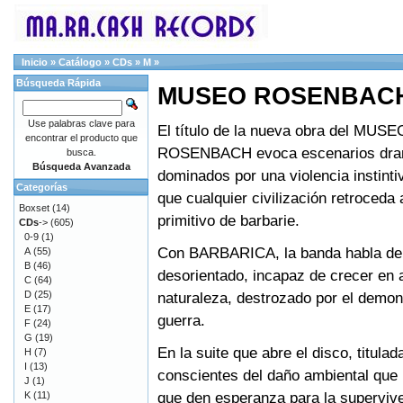
Inicio
»
Catálogo
»
CDs
»
M
»
Búsqueda Rápida
MUSEO ROSENBACH 
Use palabras clave para
El título de la nueva obra del MUSE
encontrar el producto que
ROSENBACH evoca escenarios dra
busca.
Búsqueda Avanzada
dominados por una violencia instint
Categorías
que cualquier civilización retroceda
Boxset
(14)
primitivo de barbarie.
CDs
->
(605)
0-9
(1)
Con BARBARICA, la banda habla d
A
(55)
B
(46)
desorientado, incapaz de crecer en 
C
(64)
D
(25)
naturaleza, destrozado por el demon
E
(17)
guerra.
F
(24)
G
(19)
En la suite que abre el disco, titulad
H
(7)
I
(13)
conscientes del daño ambiental que
J
(1)
que den esperanza para la superviven
K
(11)