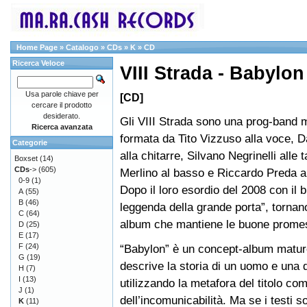
Home Page
»
Catalogo
»
CDs
»
K
»
CD
Ricerca Veloce
VIII Strada - Babylon
Usa parole chiave per
[CD]
cercare il prodotto
desiderato.
Gli VIII Strada sono una prog-band 
Ricerca avanzata
formata da Tito Vizzuso alla voce, D
Categorie
alla chitarre, Silvano Negrinelli alle 
Boxset
(14)
CDs
->
(605)
Merlino al basso e Riccardo Preda al
0-9
(1)
Dopo il loro esordio del 2008 con il 
A
(55)
B
(46)
leggenda della grande porta”, tornan
C
(64)
album che mantiene le buone prome
D
(25)
E
(17)
F
(24)
“Babylon” è un concept-album matur
G
(19)
descrive la storia di un uomo e una
H
(7)
I
(13)
utilizzando la metafora del titolo c
J
(1)
dell’incomunicabilità. Ma se i testi
K
(11)