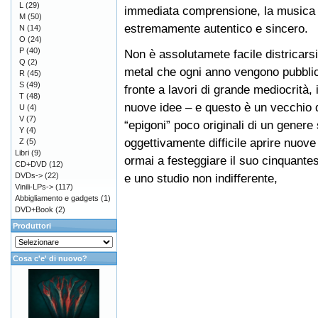
L
(29)
immediata comprensione, la musica 
M
(50)
estremamente autentico e sincero.
N
(14)
O
(24)
P
(40)
Non è assolutamete facile districarsi
Q
(2)
metal che ogni anno vengono pubblicat
R
(45)
S
(49)
fronte a lavori di grande mediocrità,
T
(48)
nuove idee – e questo è un vecchio di
U
(4)
V
(7)
“epigoni” poco originali di un gener
Y
(4)
oggettivamente difficile aprire nuove
Z
(5)
Libri
(9)
ormai a festeggiare il suo cinquante
CD+DVD
(12)
DVDs->
(22)
e uno studio non indifferente,
Vinili-LPs->
(117)
Abbigliamento e gadgets
(1)
DVD+Book
(2)
Produttori
Cosa c'e' di nuovo?