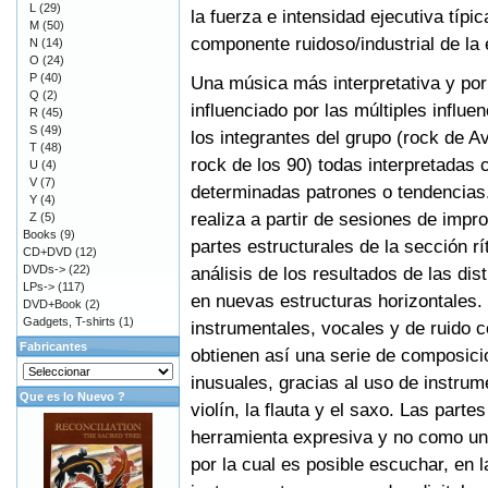
L
(29)
la fuerza e intensidad ejecutiva típi
M
(50)
componente ruidoso/industrial de la 
N
(14)
O
(24)
P
(40)
Una música más interpretativa y por
Q
(2)
influenciado por las múltiples influ
R
(45)
S
(49)
los integrantes del grupo (rock de 
T
(48)
rock de los 90) todas interpretadas 
U
(4)
V
(7)
determinadas patrones o tendencias.
Y
(4)
realiza a partir de sesiones de impro
Z
(5)
Books
(9)
partes estructurales de la sección 
CD+DVD
(12)
DVDs->
(22)
análisis de los resultados de las di
LPs->
(117)
en nuevas estructuras horizontales.
DVD+Book
(2)
Gadgets, T-shirts
(1)
instrumentales, vocales y de ruido c
Fabricantes
obtienen así una serie de composic
inusuales, gracias al uso de instru
Que es lo Nuevo ?
violín, la flauta y el saxo. Las part
herramienta expresiva y no como una
por la cual es posible escuchar, en 