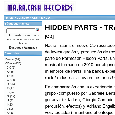
Inicio
»
Catálogo
»
CDs
»
E
»
CD
Búsqueda Rápida
HIDDEN PARTS - TR
Use palabras clave para
[CD]
encontrar el producto que
busca.
Nacía Traum, el nuevo CD resultado 
Búsqueda Avanzada
de investigación y producción de tr
Categorías
parte de Parmesan Hidden Parts, un
Boxset
(14)
CDs
->
(605)
musical formado en 2010 por alguno
0-9
(1)
miembros de Parts, una banda exper
A
(55)
B
(46)
rock / industrial activa en los años 9
C
(64)
D
(25)
En comparación con la experiencia 
E
(17)
F
(24)
grupo -compuesto por Gabriele Berta
G
(19)
guitarra, teclados), Giorgio Cantador
H
(7)
I
(13)
percusión, efectos) y Adriano Engelb
J
(1)
voz, teclados)- mantiene el enfoque
K
(11)