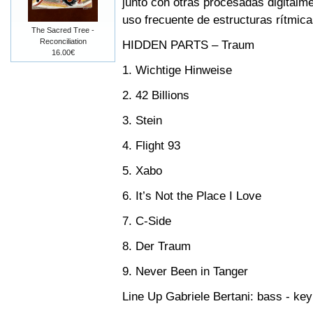
junto con otras procesadas digitalme
uso frecuente de estructuras rítmic
The Sacred Tree -
Reconciliation
HIDDEN PARTS – Traum
16.00€
1. Wichtige Hinweise
2. 42 Billions
3. Stein
4. Flight 93
5. Xabo
6. It’s Not the Place I Love
7. C-Side
8. Der Traum
9. Never Been in Tanger
Line Up Gabriele Bertani: bass - key