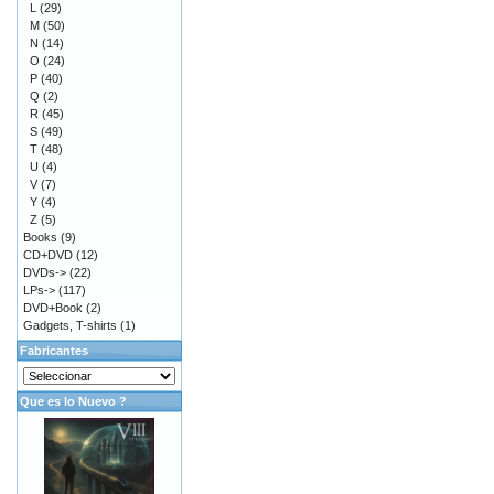
L
(29)
M
(50)
N
(14)
O
(24)
P
(40)
Q
(2)
R
(45)
S
(49)
T
(48)
U
(4)
V
(7)
Y
(4)
Z
(5)
Books
(9)
CD+DVD
(12)
DVDs->
(22)
LPs->
(117)
DVD+Book
(2)
Gadgets, T-shirts
(1)
Fabricantes
Que es lo Nuevo ?