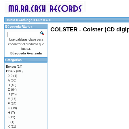
Inicio
»
Catálogo
»
CDs
»
C
»
Búsqueda Rápida
COLSTER - Colster (CD digip
Use palabras clave para
encontrar el producto que
busca.
Búsqueda Avanzada
Categorías
Boxset
(14)
CDs
->
(605)
0-9
(1)
A
(55)
B
(46)
C
(64)
D
(25)
E
(17)
F
(24)
G
(19)
H
(7)
I
(13)
J
(1)
K
(11)