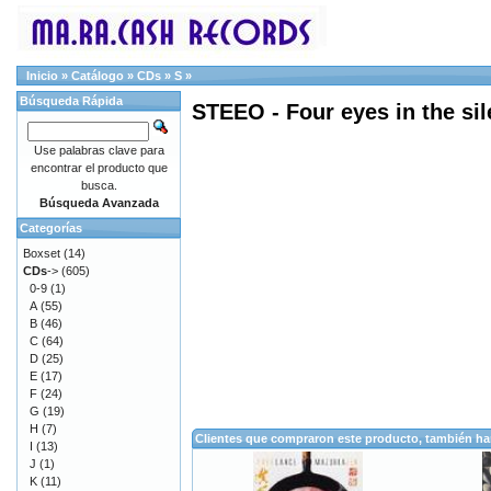
Inicio
»
Catálogo
»
CDs
»
S
»
Búsqueda Rápida
STEEO - Four eyes in the si
Use palabras clave para
encontrar el producto que
busca.
Búsqueda Avanzada
Categorías
Boxset
(14)
CDs
->
(605)
0-9
(1)
A
(55)
B
(46)
C
(64)
D
(25)
E
(17)
F
(24)
G
(19)
H
(7)
Clientes que compraron este producto, también h
I
(13)
J
(1)
K
(11)