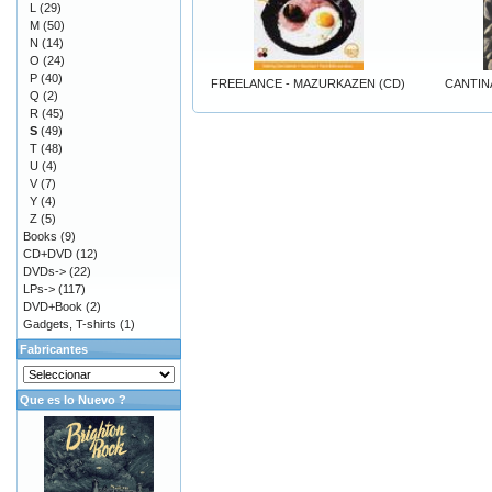
L
(29)
M
(50)
N
(14)
O
(24)
P
(40)
FREELANCE - MAZURKAZEN (CD)
CANTINA
Q
(2)
R
(45)
S
(49)
T
(48)
U
(4)
V
(7)
Y
(4)
Z
(5)
Books
(9)
CD+DVD
(12)
DVDs->
(22)
LPs->
(117)
DVD+Book
(2)
Gadgets, T-shirts
(1)
Fabricantes
Que es lo Nuevo ?