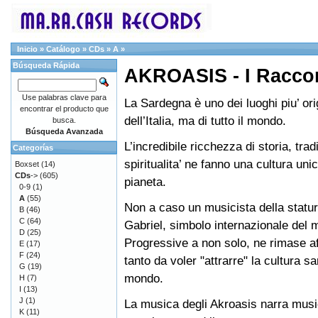
Inicio
»
Catálogo
»
CDs
»
A
»
Búsqueda Rápida
AKROASIS - I Raccon
Use palabras clave para
La Sardegna è uno dei luoghi piu’ ori
encontrar el producto que
dell’Italia, ma di tutto il mondo.
busca.
Búsqueda Avanzada
L’incredibile ricchezza di storia, trad
Categorías
spiritualita’ ne fanno una cultura uni
Boxset
(14)
CDs
->
(605)
pianeta.
0-9
(1)
A
(55)
Non a caso un musicista della statur
B
(46)
C
(64)
Gabriel, simbolo internazionale del
D
(25)
Progressive a non solo, ne rimase a
E
(17)
F
(24)
tanto da voler "attrarre" la cultura s
G
(19)
mondo.
H
(7)
I
(13)
J
(1)
La musica degli Akroasis narra musica
K
(11)