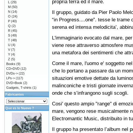
propria terra ed il mare.
L
(29)
M
(50)
Il gruppo, guidato da Pier Paolo Melon
N
(14)
O
(24)
“in Progress....one”. tesse le trame 
P
(40)
Q
(2)
serena ed intensa melodicita’, abbina
R
(45)
S
(49)
L'immaginario evocato dal mare, pe
T
(48)
viene rese attraverso atmosfere musi
U
(4)
V
(7)
una metafora dei sentimenti che attr
Y
(4)
Z
(5)
Come il mare, l'uomo e' soggetto nel 
Books
(9)
CD+DVD
(12)
che lo portano a passare da un mome
DVDs->
(22)
situazioni emotive dettate da luminos
LPs->
(117)
DVD+Book
(2)
malinconiche e tristi giornate inverna
Gadgets, T-shirts
(1)
onde che s’infrangono sugli scogli.
Fabricantes
Cosi' questo ampio "range" di emozion
Que es lo Nuevo ?
mare, vengono rese musicalmente ne 
Electromantic Music, distribuito in 
Il gruppo ha presentato l’album nel p