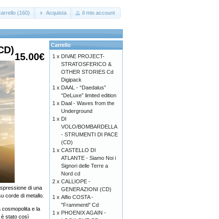
arrello (160)
Acquista
Il mio account
Carrello
CD)
15.00€
1 x
DIVAE PROJECT-
STRATOSFERICO &
OTHER STORIES Cd
Digipack
1 x
DAAL - “Daedalus”
“DeLuxe” limited edition
1 x
Daal - Waves from the
Underground
1 x
DI
VOLO/BOMBARDELLA
- STRUMENTI DI PACE
(CD)
1 x
CASTELLO DI
ATLANTE - Siamo Noi i
Signori delle Terre a
Nord cd
2 x
CALLIOPE -
'espressione di una
GENERAZIONI (CD)
su corde di metallo.
1 x
Alfio COSTA -
"Frammenti" Cd
a cosmopolita e la
1 x
PHOENIX AGAIN -
 è stato così