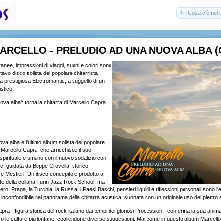
Cosa c'è nel c
ARCELLO - PRELUDIO AD UNA NUOVA ALBA (
anee, impressioni di viaggi, suoni e colori sono
'ottavo disco solista del popolare chitarrista
la prestigiosa Electromantic, a suggello di un
istico.
ova alba': torna la chitarra di Marcello Capra
va alba è l'ultimo album solista del popolare
e Marcello Capra, che arricchisce il suo
 spirituale e umano con il nuovo sodalizio con
c, guidata da Beppe Crovella, storico
ti e Mestieri. Un disco concepito e prodotto a
rte della collana Turin Jazz Rock School, ma
ero: Praga, la Turchia, la Russia, i Paesi Baschi, pensieri liquidi e riflessioni personali sono l
 inconfondibile nel panorama della chitarra acustica, suonata con un originale uso del plettro 
Capra - figura storica del rock italiano dai tempi dei gloriosi Procession - conferma la sua anim
so le culture più lontane, cogliendone diverse suggestioni. Mai come in questo album Marcello