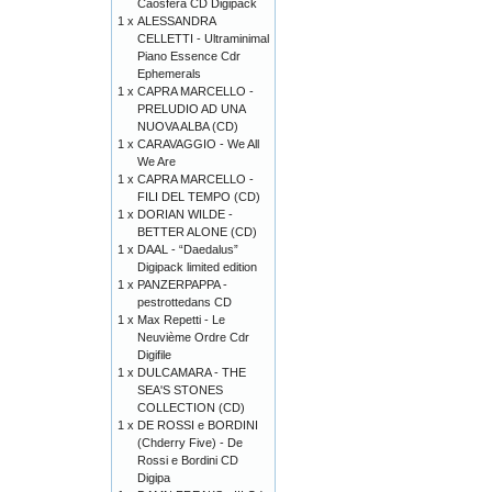
Caosfera CD Digipack
1 x
ALESSANDRA
CELLETTI - Ultraminimal
Piano Essence Cdr
Ephemerals
1 x
CAPRA MARCELLO -
PRELUDIO AD UNA
NUOVA ALBA (CD)
1 x
CARAVAGGIO - We All
We Are
1 x
CAPRA MARCELLO -
FILI DEL TEMPO (CD)
1 x
DORIAN WILDE -
BETTER ALONE (CD)
1 x
DAAL - “Daedalus”
Digipack limited edition
1 x
PANZERPAPPA -
pestrottedans CD
1 x
Max Repetti - Le
Neuvième Ordre Cdr
Digifile
1 x
DULCAMARA - THE
SEA'S STONES
COLLECTION (CD)
1 x
DE ROSSI e BORDINI
(Chderry Five) - De
Rossi e Bordini CD
Digipa