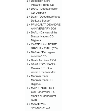
1 x
Deception Store -
Pindaric Flights CD
1 x
DAAL - Dodecahedron
CD Digipack
1 x
Daal - “Decoding/Waves
De Luxe Boxset”
1 x
PFM CANTA DE ANDRÉ
ANNIVERSARY 2Cd
1 x
DAAL - Dances of the
Drastic Navels CD
Digipack
1 x
CASTELLANI BEPPE
GROUP - SYBIL (CD)
1 x
DASIA - "Del regime
invisibile" CD
1 x
Daal - Archives 2 Cd
1 x
60-70 ROCK BAND -
Gravitá 9.81-Dead
inside-Freedom MINI
1 x
Macroscream –
Macroscream CD
Digipack
1 x
MAPPE NOOTICHE -
Cieli Sotterranei -La
stanza di Mandelbrot
(CD)
1 x
MACHIAVEL
"PHOENIX" CD