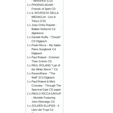
- WHISPER (CD)
1 x
PHOENIX AGAIN -
Friends of Spirit CD
1 x
IL ROVESCIO DELLA
MEDAGLIA - Live in
Tokyo (CD)
1 x
Joao Orfeo Repetti -
Ballate Notturne Cd
digisleeve
1 x
Daniele Ruffa - "Clouds"
CD Digipack
1 x
Paolo Ricca – My Italian
Piano Songbook Cd
Digipack
1 x
Paul Roland - Grimmer
Than Grimm CD
1 x
PAUL ROLAND “Lair of
the White Worm’ " Cd
1 x
RanestRane - "The
Wall" 2Cd Digipack
1 x
Paul Roland & Mick
Crossley - Through The
Spectral Gate CD paper
1 x
PAOLO RICCA GROUP
- Mumble Featuring
John Etheridge CD
1 x
ZOLDER ELLIPSIS - Il
Libro dei Tropi Cd