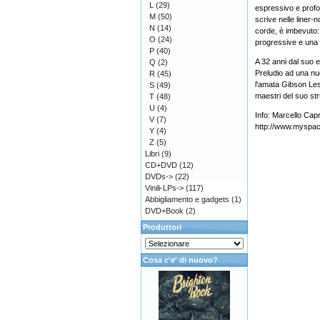
L
(29)
espressivo e profon
M
(50)
scrive nelle liner-n
N
(14)
corde, è imbevuto:
O
(24)
progressive e una 
P
(40)
A 32 anni dal suo es
Q
(2)
Preludio ad una nu
R
(45)
l'amata Gibson Les P
S
(49)
maestri del suo str
T
(48)
U
(4)
Info: Marcello Capr
V
(7)
http://www.myspa
Y
(4)
Z
(5)
Libri
(9)
CD+DVD
(12)
DVDs->
(22)
Vinili-LPs->
(117)
Abbigliamento e gadgets
(1)
DVD+Book
(2)
Produttori
Cosa c'e' di nuovo?