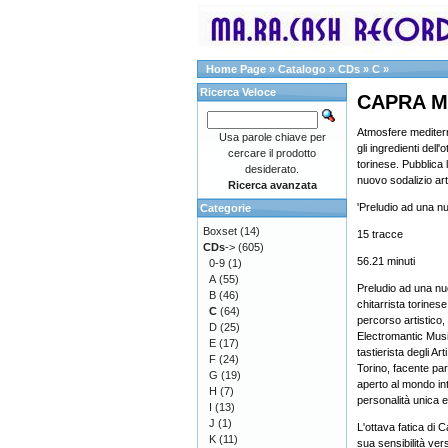
Home Page
»
Catalogo
»
CDs
»
C
»
Ricerca Veloce
CAPRA M
Atmosfere mediterr
Usa parole chiave per
gli ingredienti dell
cercare il prodotto
torinese. Pubblica 
desiderato.
nuovo sodalizio art
Ricerca avanzata
'Preludio ad una nu
Categorie
Boxset
(14)
15 tracce
CDs
->
(605)
56.21 minuti
0-9
(1)
A
(55)
Preludio ad una nuo
B
(46)
chitarrista torines
C
(64)
percorso artistico,
D
(25)
Electromantic Musi
E
(17)
tastierista degli Ar
F
(24)
Torino, facente pa
G
(19)
aperto al mondo int
H
(7)
personalità unica e
I
(13)
J
(1)
L'ottava fatica di 
K
(11)
sua sensibilità ver