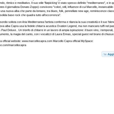
do, ritmico e meditativo. Il suo stile 'flatpicking' è stato spesso definito "mediterraneo", e in
otes il giornalista Donato Zoppo) convivono "colori, stili, influenze di cui Marcello, instancabile 
 una nuova alba che parte da lontano, tra blues, folk, pennellate new age, reminiscenze class
solida base rock che quadra tutto all’occorrenza".
ordio solista con Aria Mediterranea l'artista conferma e rilancia la sua creatività e il suo 'blen
ova alba Capra usa la fedele chitarra acustica Ovation Legend, ma non mancano tuffi nel pas
aul Deluxe.. Un trionfo di chitarre in un lavoro di ampia ispirazione: il buon vino, i temporali, i 
umento, la magia del canto, con i vocalizzi di Laura Ennas, special guest nel brano di chiusur
a official website:
www.marcellocapra.com
Marcello Capra official MySpace:
ce.com/marcellocapra
Aggi