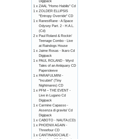
Digipack
1 x
ZAAL "Homo Habilis" Cd
1 x
ZOLDER ELLIPSIS
"Entropy Override" CD
1 x
RanestRane - A Space
Odysey Part. 2 - H.A.L.
(Cd)
2 x
Paul Roland & Rockin’
Teenage Combo - Live
at Raindogs House
1 x
Jaime Rosas - Ikaro Cd
Digipack
1 x
PAUL ROLAND - Wyrd
Tales of an Antiquary CD
Papersleeve
1 x
PARAFULMINI -
"Incubini" (Tiny
Nightmares) CD
1 x
PFM – THE EVENT -
Live in Lugano Cd
Digipack
1 x
Carmine Capasso -
Assenza di gravita' Cd
Digipack
1 x
CABOTO - NAUTA (CD)
1 x
PHOENIX AGAIN -
Threefour CD
1 x
CANTINASOCIALE -