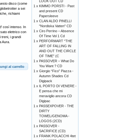
LOOK OUT CD
 questo disco (come
1 x
KIMMO PORSTI - Past
globetrotter a sei
and present CD
iche, richiami
Papersleeve
1 x
CLAN ALDO PINELLI
"Nordiska Vatten" CD
d' così intenso. In
1 x
Ciro Perrino ‎– Absence
sato elettrico con
Of Time Vol 1 Cd
treni, i grandi
1 x
PERFORMART “THE
a Aura.
ART OF FALLING IN
AND OUT THE CIRCLE
OF TIME” (C
1 x
PASSOVER – What Do
You Want ? CD
ungi al carrello
1 x
Giorgio “Fico” Piazza -
Autumn Shades Cd
Digipack
1 x
IL PORTO DI VENERE -
E pensa che mi
meraviglio ancora CD
Digipac
1 x
PASSEXPOVER - THE
DIRTY
TOWEL/GENOMA -
LOGOS (2CD)
1 x
PASSOVER -
SACRIFICE (CD)
1 x
FRANK POLACCHI 4tet