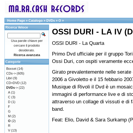
Home Page
»
Catalogo
»
DVDs
»
O
»
Ricerca Veloce
OSSI DURI - LA IV (
Usa parole chiave per
OSSI DURI - La Quarta
cercare il prodotto
desiderato.
Primo Dvd ufficiale per il gruppo Tor
Ricerca avanzata
Ossi Duri, con ospiti veramente ecce
Categorie
Boxset
(14)
Girato prevalentemente nelle serate d
CDs->
(605)
Libri
(9)
2006 a Givoletto e il 15 febbario 200
CD+DVD
(12)
Musique di Rivoli il Dvd è un mosaico
DVDs
->
(22)
A
(1)
immagini di performance live e di st
C
(3)
attraverso un collage di vissuti e di 
D
(1)
F
band.
G
M
(2)
Feat: Elio, David & Sara Surkamp (
O
(2)
R
V
(13)