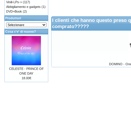
Vinili-LPs->
(117)
Abbigliamento e gadgets
(1)
DVD+Book
(2)
Produttori
I clienti che hanno questo preso 
comprato?????
Cosa c'e' di nuovo?
DOMINO - One S
CELESTE - PRINCE OF
ONE DAY
18.00€