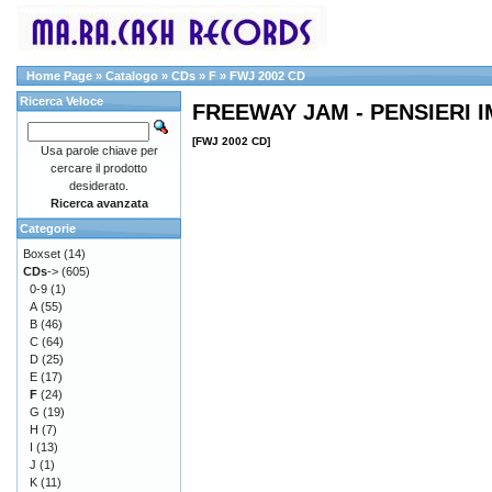
Home Page
»
Catalogo
»
CDs
»
F
»
FWJ 2002 CD
Ricerca Veloce
FREEWAY JAM - PENSIERI I
[FWJ 2002 CD]
Usa parole chiave per
cercare il prodotto
desiderato.
Ricerca avanzata
Categorie
Boxset
(14)
CDs
->
(605)
0-9
(1)
A
(55)
B
(46)
C
(64)
D
(25)
E
(17)
F
(24)
G
(19)
H
(7)
I
(13)
J
(1)
K
(11)