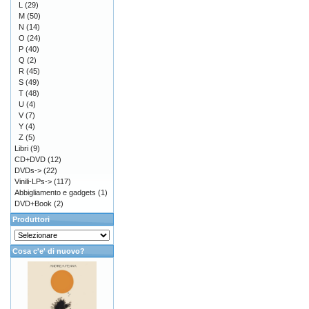
L
(29)
M
(50)
N
(14)
O
(24)
P
(40)
Q
(2)
R
(45)
S
(49)
T
(48)
U
(4)
V
(7)
Y
(4)
Z
(5)
Libri
(9)
CD+DVD
(12)
DVDs->
(22)
Vinili-LPs->
(117)
Abbigliamento e gadgets
(1)
DVD+Book
(2)
Produttori
Cosa c'e' di nuovo?