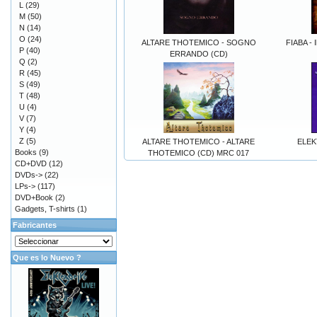
L
(29)
M
(50)
N
(14)
O
(24)
ALTARE THOTEMICO - SOGNO
FIABA - I
P
(40)
ERRANDO (CD)
Q
(2)
R
(45)
S
(49)
T
(48)
U
(4)
V
(7)
Y
(4)
Z
(5)
ALTARE THOTEMICO - ALTARE
ELEK
Books
(9)
THOTEMICO (CD) MRC 017
CD+DVD
(12)
DVDs->
(22)
LPs->
(117)
DVD+Book
(2)
Gadgets, T-shirts
(1)
Fabricantes
Que es lo Nuevo ?