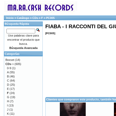
Inicio
»
Catálogo
»
CDs
»
F
»
PC005
Búsqueda Rápida
FIABA - I RACCONTI DEL 
[PC005]
Use palabras clave para
encontrar el producto que
busca.
Búsqueda Avanzada
Categorías
Boxset
(14)
CDs
->
(605)
0-9
(1)
A
(55)
B
(46)
C
(64)
D
(25)
E
(17)
F
(24)
G
(19)
Clientes que compraron este producto, también h
H
(7)
I
(13)
J
(1)
K
(11)