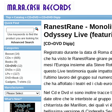
Top
»
Catalog
»
CD+DVD
»
CD+DVD Digip
Quick Find
RanestRane - Monoli
Odyssey Live (featur
Use keywords to find the
product you are looking for.
Advanced Search
[CD+DVD Digip]
Categories
Registrato durante la data di Roma 
Boxset
(14)
che ha visto le RanestRane girare per
CDs->
(605)
Books
(9)
mesi l'Europa insieme alla Steve Ro
CD+DVD
(12)
DVDs->
(22)
questo Live testimonia quale impatt
LPs->
(117)
l'ultimo lavoro del gruppo sul numer
DVD+Book
(2)
Gadgets, T-shirts
(1)
che ha affollato i teatri ed i club euro
Manufacturers
Nel Cd e Dvd vi sono inoltre tracce t
date oltre che le interbiste al gruppo
What's New?
chitarrista dei Marillion, dei quali vi
bellissima versione di Cinderella Se