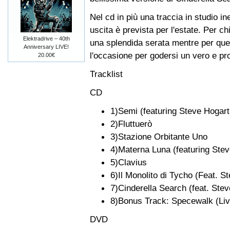
Nel cd in più una traccia in studio i
uscita è prevista per l'estate. Per ch
Elektradrive – 40th
una splendida serata mentre per quell
Anniversary LIVE!
l'occasione per godersi un vero e pro
20.00€
Tracklist
CD
1)Semi (featuring Steve Hogart
2)Fluttuerò
3)Stazione Orbitante Uno
4)Materna Luna (featuring Ste
5)Clavius
6)Il Monolito di Tycho (Feat. 
7)Cinderella Search (feat. Ste
8)Bonus Track: Specewalk (Live
DVD