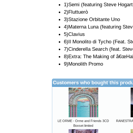
1)Semi (featuring Steve Hogart
2)Fluttuerò
3)Stazione Orbitante Uno
4)Materna Luna (featuring Ste
5)Clavius
6)Il Monolito di Tycho (Feat. 
7)Cinderella Search (feat. Ste
8)Extra: The Making of â€œHa
9)Monolith Promo
Customers who bought this produ
LE ORME - Orme and Friends 3CD
RANESTRAN
Boxset limited