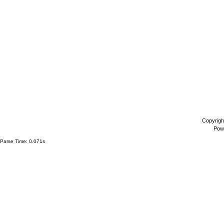
Copyrigh
Pow
Parse Time: 0.071s