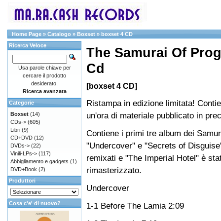
Home Page
»
Catalogo
»
Boxset
»
boxset 4 CD
Ricerca Veloce
The Samurai Of Prog
Cd
Usa parole chiave per
cercare il prodotto
desiderato.
[boxset 4 CD]
Ricerca avanzata
Ristampa in edizione limitata! Conti
Categorie
un'ora di materiale pubblicato in pr
Boxset
(14)
CDs->
(605)
Libri
(9)
Contiene i primi tre album dei Samur
CD+DVD
(12)
"Undercover" e "Secrets of Disguise"
DVDs->
(22)
Vinili-LPs->
(117)
remixati e "The Imperial Hotel" è sta
Abbigliamento e gadgets
(1)
rimasterizzato.
DVD+Book
(2)
Produttori
Undercover
Cosa c'e' di nuovo?
1-1 Before The Lamia 2:09