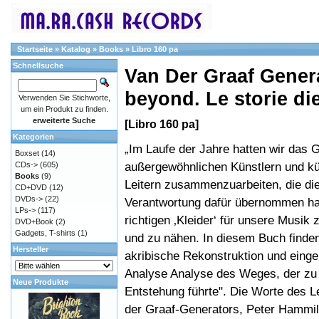
Startseite
»
Katalog
»
Books
»
Libro 160 pa
Schnellsuche
Van Der Graaf Gener
beyond. Le storie die
Verwenden Sie Stichworte,
um ein Produkt zu finden.
erweiterte Suche
[Libro 160 pa]
Kategorien
„Im Laufe der Jahre hatten wir das G
Boxset
(14)
außergewöhnlichen Künstlern und kü
CDs->
(605)
Books
(9)
Leitern zusammenzuarbeiten, die di
CD+DVD
(12)
DVDs->
(22)
Verantwortung dafür übernommen ha
LPs->
(117)
richtigen ‚Kleider‘ für unsere Musik 
DVD+Book
(2)
Gadgets, T-shirts
(1)
und zu nähen. In diesem Buch finden
Hersteller
akribische Rekonstruktion und eing
Analyse Analyse des Weges, der zu 
Neue Produkte
Entstehung führte". Die Worte des L
der Graaf-Generators, Peter Hammill