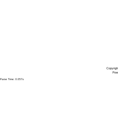
Copyrigh
Pow
Parse Time: 0.057s