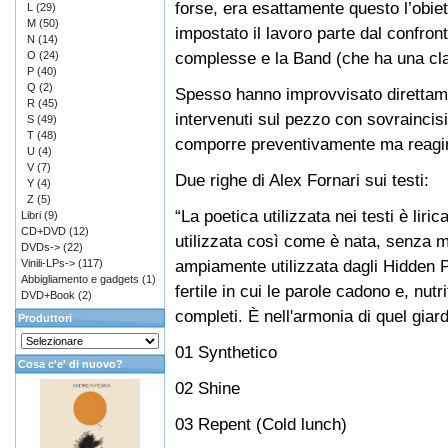
forse, era esattamente questo l’obiet
L
(29)
M
(50)
impostato il lavoro parte dal confront
N
(14)
complesse e la Band (che ha una cla
O
(24)
P
(40)
Q
(2)
Spesso hanno improvvisato direttame
R
(45)
intervenuti sul pezzo con sovraincis
S
(49)
T
(48)
comporre preventivamente ma reagire d
U
(4)
V
(7)
Due righe di Alex Fornari sui testi:
Y
(4)
Z
(5)
“La poetica utilizzata nei testi è li
Libri
(9)
CD+DVD
(12)
utilizzata così come è nata, senza m
DVDs->
(22)
ampiamente utilizzata dagli Hidden Pa
Vinili-LPs->
(117)
Abbigliamento e gadgets
(1)
fertile in cui le parole cadono e, nut
DVD+Book
(2)
completi. È nell'armonia di quel giard
Produttori
01 Synthetico
Cosa c'e' di nuovo?
02 Shine
03 Repent (Cold lunch)