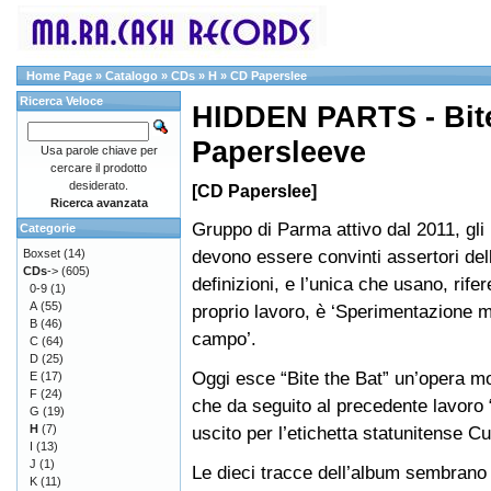
Home Page
»
Catalogo
»
CDs
»
H
»
CD Paperslee
Ricerca Veloce
HIDDEN PARTS - Bit
Papersleeve
Usa parole chiave per
cercare il prodotto
desiderato.
[CD Paperslee]
Ricerca avanzata
Gruppo di Parma attivo dal 2011, gli
Categorie
devono essere convinti assertori dell’
Boxset
(14)
CDs
->
(605)
definizioni, e l’unica che usano, rifer
0-9
(1)
A
(55)
proprio lavoro, è ‘Sperimentazione m
B
(46)
campo’.
C
(64)
D
(25)
Oggi esce “Bite the Bat” un’opera mo
E
(17)
F
(24)
che da seguito al precedente lavoro 
G
(19)
H
(7)
uscito per l’etichetta statunitense C
I
(13)
J
(1)
Le dieci tracce dell’album sembrano
K
(11)