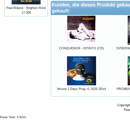
Kunden, die dieses Produkt gekau
Paul Roland - Brighton Rock
gekauft:
17.00€
CONQUEROR - ISTINTO (CD)
SYNDONE -
Veruno 2 Days Prog +1 2025 2Dvd
PROMENAD
Copyrigh
Pow
Parse Time: 5.622s