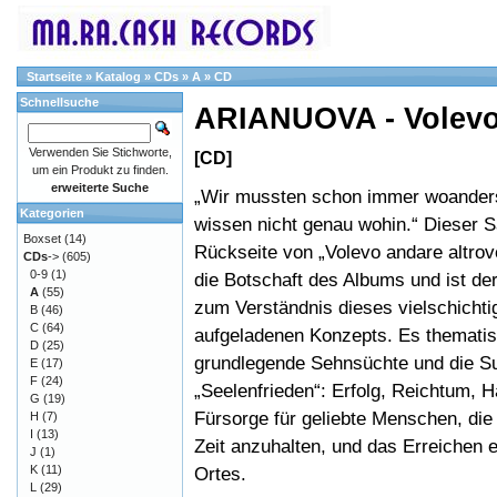
Startseite
»
Katalog
»
CDs
»
A
»
CD
Schnellsuche
ARIANUOVA - Volevo 
Verwenden Sie Stichworte,
[CD]
um ein Produkt zu finden.
erweiterte Suche
„Wir mussten schon immer woanders 
Kategorien
wissen nicht genau wohin.“ Dieser S
Boxset
(14)
Rückseite von „Volevo andare altrov
CDs
->
(605)
0-9
(1)
die Botschaft des Albums und ist de
A
(55)
zum Verständnis dieses vielschichti
B
(46)
C
(64)
aufgeladenen Konzepts. Es thematis
D
(25)
grundlegende Sehnsüchte und die S
E
(17)
F
(24)
„Seelenfrieden“: Erfolg, Reichtum, H
G
(19)
Fürsorge für geliebte Menschen, die 
H
(7)
I
(13)
Zeit anzuhalten, und das Erreichen 
J
(1)
K
(11)
Ortes.
L
(29)