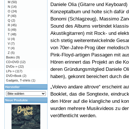
M
(50)
Daniele Olia (Gitarre und Keyboard) 
N
(14)
Konzeptalbum und holte sich dafür 
O
(24)
P
(40)
Bonomi (Schlagzeug), Massimo Zanon
Q
(2)
Sound des Albums verbindet klassisc
R
(45)
S
(49)
Akustikgitarren) mit Rock- und elek
T
(48)
U
(4)
sich stetig weiterentwickelnde Gesa
V
(7)
von 70er-Jahre-Prog über melodisch
Y
(4)
Z
(5)
Pink-Floyd-artigen Passagen mit au
Books
(9)
Hören erinnert das Projekt an die K
CD+DVD
(12)
DVDs->
(22)
deren Gründungsmitglied Daniele Oli
LPs->
(117)
haben), gekonnt bereichert durch di
DVD+Book
(2)
Gadgets, T-shirts
(1)
„Volevo andare altrove“ erscheint au
Hersteller
Booklet, das die Songtexte, eindruck
den Hörer auf die klangliche und kon
Neue Produkte
wurden mehrere Musikvideos zu den
veröffentlicht werden.