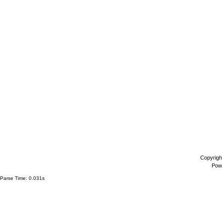
Copyrigh
Pow
Parse Time: 0.031s