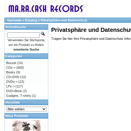
Startseite
»
Katalog
»
Privatsphäre und Datenschutz
Schnellsuche
Privatsphäre und Datenschu
Tragen Sie hier Ihre Privatsphäre und Datenschutz Info
Verwenden Sie Stichworte,
um ein Produkt zu finden.
erweiterte Suche
Kategorien
Boxset
(14)
CDs->
(605)
Books
(9)
CD+DVD
(12)
DVDs->
(22)
LPs->
(117)
DVD+Book
(2)
Gadgets, T-shirts
(1)
Hersteller
Neue Produkte