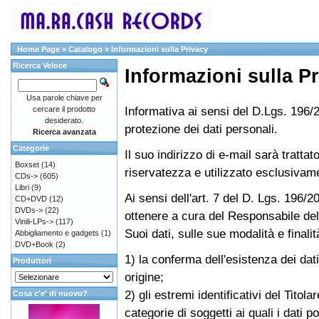
Home Page
»
Catalogo
»
Informazioni sulla Privacy
Ricerca Veloce
Informazioni sulla P
Usa parole chiave per
Informativa ai sensi del D.Lgs. 196/2
cercare il prodotto
desiderato.
protezione dei dati personali.
Ricerca avanzata
Categorie
Il suo indirizzo di e-mail sarà tratt
Boxset
(14)
riservatezza e utilizzato esclusivamen
CDs->
(605)
Libri
(9)
Ai sensi dell'art. 7 del D. Lgs. 196/2
CD+DVD
(12)
DVDs->
(22)
ottenere a cura del Responsabile del
Vinili-LPs->
(117)
Suoi dati, sulle sue modalità e finali
Abbigliamento e gadgets
(1)
DVD+Book
(2)
1) la conferma dell'esistenza dei dat
Produttori
origine;
2) gli estremi identificativi del Titol
Cosa c'e' di nuovo?
categorie di soggetti ai quali i dat