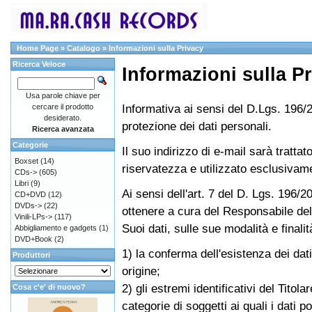
Home Page
»
Catalogo
»
Informazioni sulla Privacy
Ricerca Veloce
Informazioni sulla P
Usa parole chiave per
Informativa ai sensi del D.Lgs. 196/2
cercare il prodotto
desiderato.
protezione dei dati personali.
Ricerca avanzata
Categorie
Il suo indirizzo di e-mail sarà tratt
Boxset
(14)
riservatezza e utilizzato esclusivamen
CDs->
(605)
Libri
(9)
Ai sensi dell'art. 7 del D. Lgs. 196/2
CD+DVD
(12)
DVDs->
(22)
ottenere a cura del Responsabile del
Vinili-LPs->
(117)
Suoi dati, sulle sue modalità e finali
Abbigliamento e gadgets
(1)
DVD+Book
(2)
1) la conferma dell'esistenza dei dat
Produttori
origine;
2) gli estremi identificativi del Titol
Cosa c'e' di nuovo?
categorie di soggetti ai quali i dat