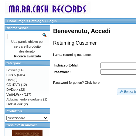
Home Page
»
Catalogo
»
Login
Ricerca Veloce
Benevenuto, Accedi
Usa parole chiave per
Returning Customer
cercare il prodotto
desiderato.
I am a returning customer.
Ricerca avanzata
Categorie
Indirizzo E-Mail:
Boxset
(14)
Password:
CDs->
(605)
Libri
(9)
Password forgotten? Click here.
CD+DVD
(12)
DVDs->
(22)
Entra-l
Vinili-LPs->
(117)
Abbigliamento e gadgets
(1)
DVD+Book
(2)
Produttori
Cosa c'e' di nuovo?