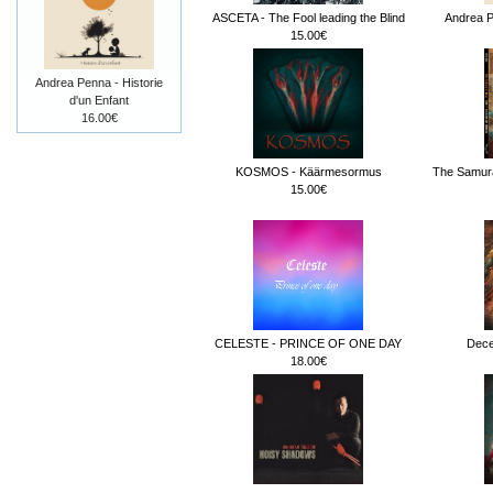
ASCETA - The Fool leading the Blind
Andrea Pe
15.00€
Andrea Penna - Historie
d'un Enfant
16.00€
KOSMOS - Käärmesormus
The Samura
15.00€
CELESTE - PRINCE OF ONE DAY
Dece
18.00€