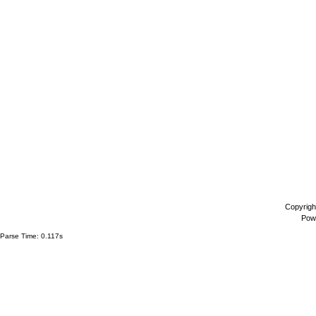
Copyrigh
Pow
Parse Time: 0.117s