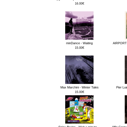
16.00€
minDance - Waiting
AIRPORT
15.00€
Max Marchini - Winter Tales
Pier Lu
15.00€
Spicy Brains - Wait a minute.._
Alfio Cost