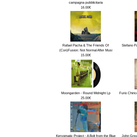
campagna pubblicitaria
16.00€
Rafael Pacha & The Friends Of
Stefano Pa
(Con)Fusion: Not Normal After Musi
15.00€
Moongarden - Round Midnight Lp
Furio Chiri
25.00€
Kerygmatic Project - A Bolt from the Blue
John Gre