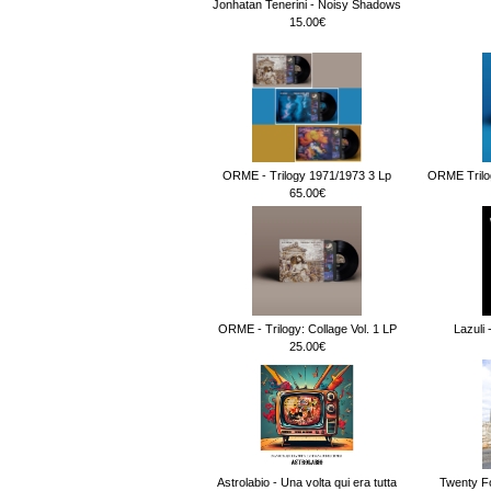
Jonhatan Tenerini - Noisy Shadows
15.00€
ORME - Trilogy 1971/1973 3 Lp
ORME Trilog
65.00€
ORME - Trilogy: Collage Vol. 1 LP
Lazuli 
25.00€
Astrolabio - Una volta qui era tutta
Twenty F