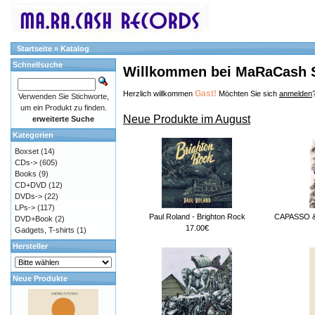
Startseite
»
Katalog
Schnellsuche
Willkommen bei MaRaCash 
Gast!
Herzlich willkommen
Möchten Sie sich
anmelden
Verwenden Sie Stichworte,
um ein Produkt zu finden.
Neue Produkte im August
erweiterte Suche
Kategorien
Boxset
(14)
CDs->
(605)
Books
(9)
CD+DVD
(12)
DVDs->
(22)
LPs->
(117)
Paul Roland - Brighton Rock
CAPASSO & 
DVD+Book
(2)
17.00€
Gadgets, T-shirts
(1)
Hersteller
Neue Produkte