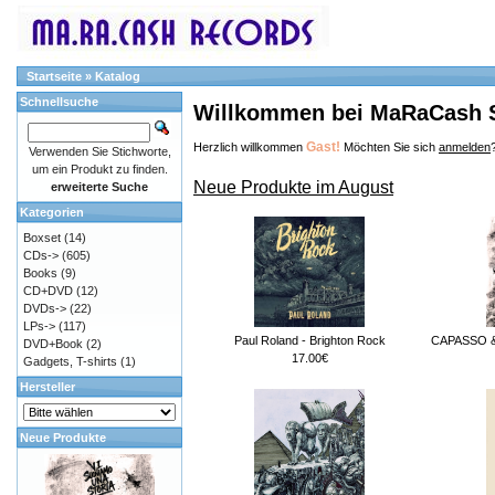
Startseite
»
Katalog
Schnellsuche
Willkommen bei MaRaCash 
Gast!
Herzlich willkommen
Möchten Sie sich
anmelden
Verwenden Sie Stichworte,
um ein Produkt zu finden.
Neue Produkte im August
erweiterte Suche
Kategorien
Boxset
(14)
CDs->
(605)
Books
(9)
CD+DVD
(12)
DVDs->
(22)
LPs->
(117)
Paul Roland - Brighton Rock
CAPASSO & 
DVD+Book
(2)
17.00€
Gadgets, T-shirts
(1)
Hersteller
Neue Produkte