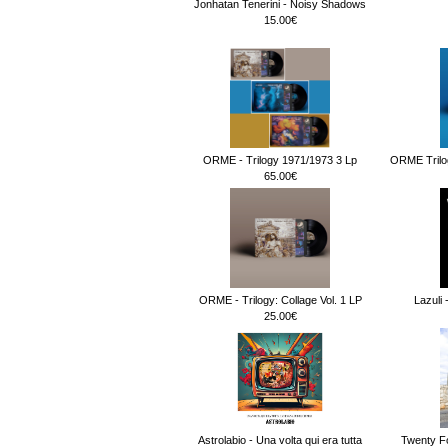
Jonhatan Tenerini - Noisy Shadows
15.00€
ORME - Trilogy 1971/1973 3 Lp
ORME Trilog
65.00€
ORME - Trilogy: Collage Vol. 1 LP
Lazuli 
25.00€
Astrolabio - Una volta qui era tutta
Twenty F