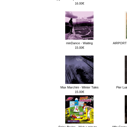
16.00€
minDance - Waiting
AIRPORT
15.00€
Max Marchini - Winter Tales
Pier Lu
15.00€
Spicy Brains - Wait a minute.._
Alfio Cost