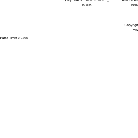
15.00€
1994
Copyrigh
Pow
Parse Time: 0.029s