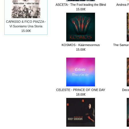
ASCETA - The Fool leading the Blind
Andrea Pe
15.00€
CAPASSO & FICO PIAZZA -
Vi Suoniamo Una Storia
15.00€
KOSMOS - Käärmesormus
The Samura
15.00€
CELESTE - PRINCE OF ONE DAY
Dece
18.00€