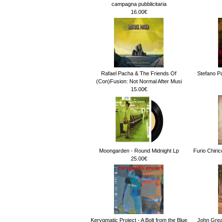
campagna pubblicitaria
16.00€
Rafael Pacha & The Friends Of
Stefano Pa
(Con)Fusion: Not Normal After Musi
15.00€
Moongarden - Round Midnight Lp
Furio Chiri
25.00€
Kerygmatic Project - A Bolt from the Blue
John Gre