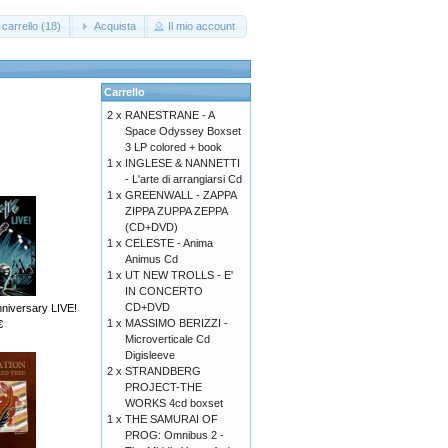
carrello (18)
Acquista
Il mio account
Carrello
2 x
RANESTRANE - A
Space Odyssey Boxset
3 LP colored + book
1 x
INGLESE & NANNETTI
- L'arte di arrangiarsi Cd
1 x
GREENWALL - ZAPPA
ZIPPA ZUPPA ZEPPA
(CD+DVD)
1 x
CELESTE - Anima
Animus Cd
1 x
UT NEW TROLLS - E'
IN CONCERTO
CD+DVD
nniversary LIVE!
1 x
MASSIMO BERIZZI -
€
Microverticale Cd
Digisleeve
2 x
STRANDBERG
PROJECT-THE
WORKS 4cd boxset
1 x
THE SAMURAI OF
PROG: Omnibus 2 -