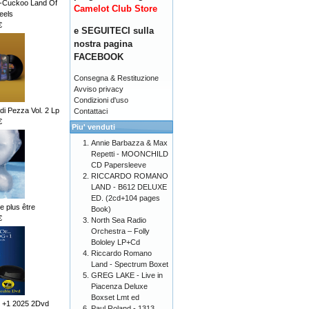
d-Cuckoo Land Of
Camelot Club Store
eels
€
e SEGUITECI sulla
nostra pagina
FACEBOOK
Consegna & Restituzione
Avviso privacy
Condizioni d'uso
i Pezza Vol. 2 Lp
Contattaci
€
Piu' venduti
Annie Barbazza & Max
Repetti - MOONCHILD
CD Papersleeve
RICCARDO ROMANO
LAND - B612 DELUXE
ED. (2cd+104 pages
ne plus être
Book)
€
North Sea Radio
Orchestra – Folly
Bololey LP+Cd
Riccardo Romano
Land - Spectrum Boxet
GREG LAKE - Live in
Piacenza Deluxe
Boxset Lmt ed
 +1 2025 2Dvd
Paul Roland - 1313