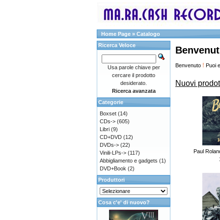
Home Page
»
Catalogo
Ricerca Veloce
Benvenut
!
Benvenuto
Puoi e
Usa parole chiave per
cercare il prodotto
Nuovi prodot
desiderato.
Ricerca avanzata
Categorie
Boxset
(14)
CDs->
(605)
Libri
(9)
CD+DVD
(12)
DVDs->
(22)
Paul Rolan
Vinili-LPs->
(117)
Abbigliamento e gadgets
(1)
DVD+Book
(2)
Produttori
Cosa c'e' di nuovo?