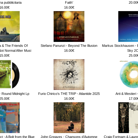
 pubblicitaria
Faith’
20.00
16.00€
16.00€
a & The Friends Of
Stefano Panunzi - Beyond The Illusion
Markus Stockhausen - 
ot Normal After Musi
16.00€
Sky 2
15.00€
25.00
 Round Midnight Lp
Furio Chirico’s THE TRIP - Atlantide 2025
Arti & Mestieri
25.00€
16.00€
17.00
t - A Bolt from the Blue
John Greaves - Chansons d’Automne
Craig Fortnam & Laure