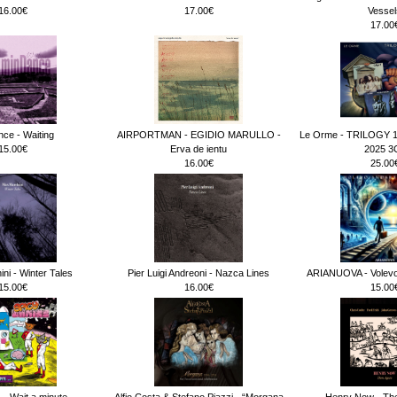
16.00€
17.00€
Vessel
17.00
ce - Waiting
AIRPORTMAN - EGIDIO MARULLO -
Le Orme - TRILOGY 
15.00€
Erva de ientu
2025 3
16.00€
25.00
ni - Winter Tales
Pier Luigi Andreoni - Nazca Lines
ARIANUOVA - Volevo 
15.00€
16.00€
15.00
 - Wait a minute.._
Alfio Costa & Stefano Piazzi - “Morgana
Henry Now - The