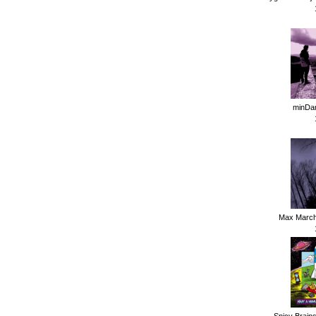
minDan
Max Marchi
Spicy Brains