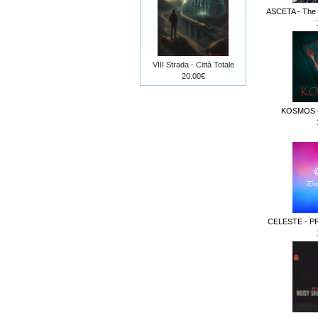
ASCETA - The F
VIII Strada - Città Totale
20.00€
KOSMOS -
CELESTE - P