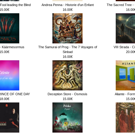
ool leading the Blind
Andrea Penna - Historie d'un Enfant
The Sacred Tree - 
15.00€
16.00€
16.00
 Käärmesormus
The Samurai of Prog - The 7 Voyages of
VIII Strada - Ci
15.00€
Sinbad
20.00
16.00€
RINCE OF ONE DAY
Deception Store - Osmosis
Aliante - For
18.00€
15.00€
15.00