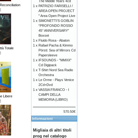
The Middle Years 4cd
Reconciliation
1 x
PATRIZIO FARISELLI /
€
AREA OPEN PROJECT
" Area Open Project Live
1 x
SIMONETTI’S GOBLIN
“PROFONDO ROSSO
45° ANNIVERSARY”
Boxset
1 x
Fluido Rosa - Abaton
1 x
Rafael Pacha & Kimmo
ttà Totale
Pörsti: Sea of Mirrors Cd
€
Papersleeve
1 x
IFSOUNDS - "MMXX"
Cd Digipack
1 x
T-Shirt Nord Sea Radio
Orchestra
1 x
Le Orme - Plays Venice
2Cd+Dvd
1 x
VASSIA FRANCO - I
CAMPI DELLA
me Libere
MEMORIA (LIBRO)
€
570.50€
Informazioni
Migliaia di altri titoli
prog nel catalogo