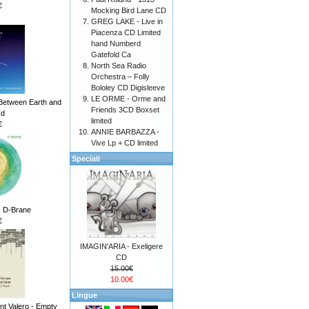
€
Mocking Bird Lane CD
GREG LAKE - Live in
Piacenza CD Limited
hand Numberd
Gatefold Ca
North Sea Radio
Orchestra – Folly
Bololey CD Digisleeve
LE ORME - Orme and
Between Earth and
Friends 3CD Boxset
Cd
limited
€
ANNIE BARBAZZA -
Vive Lp + CD limited
Speciali
 - D-Brane
€
IMAGIN'ARIA - Exeligere
CD
15.00€
10.00€
Lingue
nt Valero - Empty