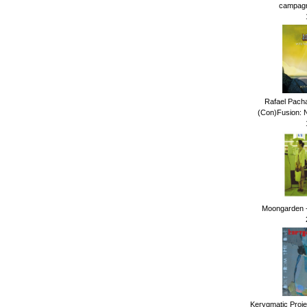
campagna
Rafael Pach
(Con)Fusion: N
Moongarden -
Kerygmatic Projec