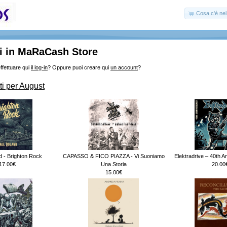
Cosa c'è nel 
i in MaRaCash Store
ffettuare qui
il log-in
? Oppure puoi creare qui
un account
?
ti per August
d - Brighton Rock
CAPASSO & FICO PIAZZA - Vi Suoniamo
Elektradrive – 40th A
17.00€
Una Storia
20.00
15.00€