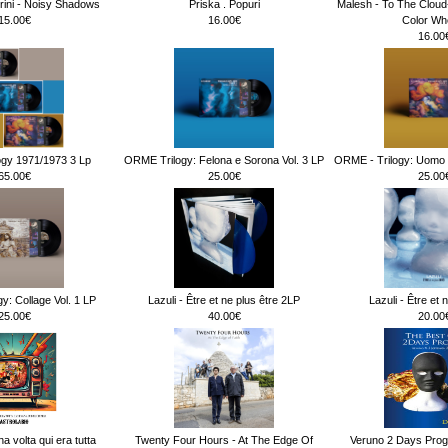
rini - Noisy Shadows
Priska . Popuri
Malesh - To The Clou
15.00€
16.00€
Color Wh
16.00
ogy 1971/1973 3 Lp
ORME Trilogy: Felona e Sorona Vol. 3 LP
ORME - Trilogy: Uomo d
65.00€
25.00€
25.00
y: Collage Vol. 1 LP
Lazuli - Être et ne plus être 2LP
Lazuli - Être et 
25.00€
40.00€
20.00
na volta qui era tutta
Twenty Four Hours - At The Edge Of
Veruno 2 Days Prog