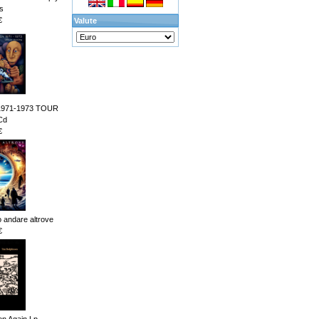
s
€
Valute
1971-1973 TOUR
Cd
€
andare altrove
€
n Again Lp