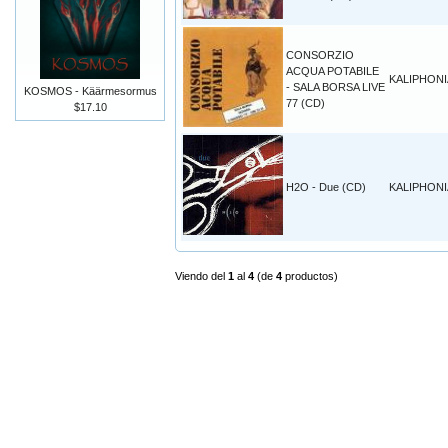
CONSORZIO
ACQUA POTABILE
KALIPHONI
- SALA BORSA LIVE
KOSMOS - Käärmesormus
77 (CD)
$17.10
H2O - Due (CD)
KALIPHONI
Viendo del
1
al
4
(de
4
productos)