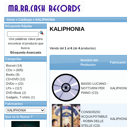
Inicio
»
Catálogo
»
KALIPHONIA
Búsqueda Rápida
KALIPHONIA
Use palabras clave para
encontrar el producto que
busca.
Viendo del
1
al
4
(de
4
productos)
Búsqueda Avanzada
Categorías
Nombre del
Fabricante
Producto+
Boxset
(14)
CDs->
(605)
Books
(9)
CD+DVD
(12)
DVDs->
(22)
BASSO LUCIANO -
LPs->
(117)
NOTTURNI PER
KALIPHONI
DVD+Book
(2)
PIANO (CD)
Gadgets, T-shirts
(1)
Fabricantes
CONSORZIO
ACQUA POTABILE
Que es lo Nuevo ?
KALIPHONI
- ROBIN DELLE
STELLE (CD)