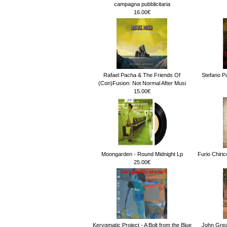
campagna pubblicitaria
16.00€
Rafael Pacha & The Friends Of
Stefano Pa
(Con)Fusion: Not Normal After Musi
15.00€
Moongarden - Round Midnight Lp
Furio Chiri
25.00€
Kerygmatic Project - A Bolt from the Blue
John Gre