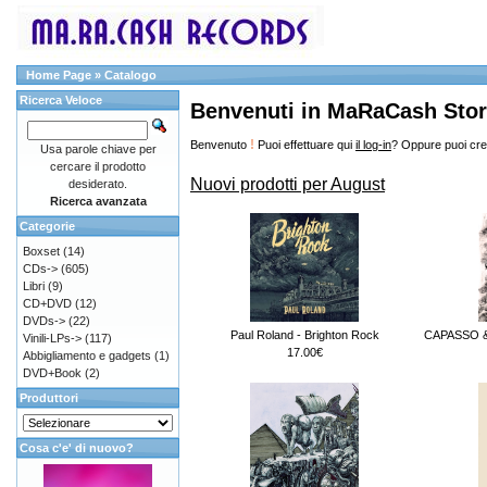
Home Page
»
Catalogo
Ricerca Veloce
Benvenuti in MaRaCash Sto
!
Benvenuto
Puoi effettuare qui
il log-in
? Oppure puoi cre
Usa parole chiave per
cercare il prodotto
Nuovi prodotti per August
desiderato.
Ricerca avanzata
Categorie
Boxset
(14)
CDs->
(605)
Libri
(9)
CD+DVD
(12)
DVDs->
(22)
Paul Roland - Brighton Rock
CAPASSO & 
Vinili-LPs->
(117)
17.00€
Abbigliamento e gadgets
(1)
DVD+Book
(2)
Produttori
Cosa c'e' di nuovo?