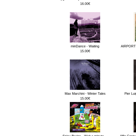
16.00€
minDance - Waiting
AIRPORT
15.00€
Max Marchini - Winter Tales
Pier Lu
15.00€
Spicy Brains - Wait a minute.._
Alfio Cost