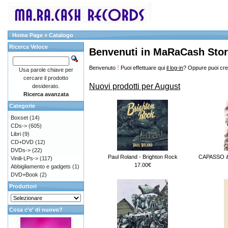
Home Page
»
Catalogo
Ricerca Veloce
Benvenuti in MaRaCash Sto
!
Benvenuto
Puoi effettuare qui
il log-in
? Oppure puoi cre
Usa parole chiave per
cercare il prodotto
Nuovi prodotti per August
desiderato.
Ricerca avanzata
Categorie
Boxset
(14)
CDs->
(605)
Libri
(9)
CD+DVD
(12)
DVDs->
(22)
Paul Roland - Brighton Rock
CAPASSO & 
Vinili-LPs->
(117)
17.00€
Abbigliamento e gadgets
(1)
DVD+Book
(2)
Produttori
Cosa c'e' di nuovo?