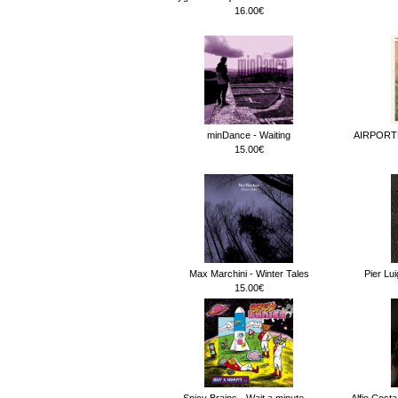
16.00€
minDance - Waiting
AIRPORT
15.00€
Max Marchini - Winter Tales
Pier Lu
15.00€
Spicy Brains - Wait a minute.._
Alfio Cost