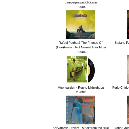
campagna pubblicitaria
16.00€
Rafael Pacha & The Friends Of
Stefano Pa
(Con)Fusion: Not Normal After Musi
15.00€
Moongarden - Round Midnight Lp
Furio Chiri
25.00€
Kerygmatic Project - A Bolt from the Blue
John Gre