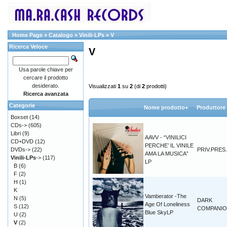
Home Page
»
Catalogo
»
Vinili-LPs
»
V
Ricerca Veloce
V
Usa parole chiave per
cercare il prodotto
desiderato.
Visualizzati
1
su
2
(di
2
prodotti)
Ricerca avanzata
Categorie
Nome prodotto+
Produttore
Boxset
(14)
CDs->
(605)
Libri
(9)
AAVV - “VINILICI
CD+DVD
(12)
PERCHE’ IL VINILE
DVDs->
(22)
PRIV.PRES.
AMA LA MUSICA”
Vinili-LPs
->
(117)
LP
B
(6)
F
(2)
H
(1)
K
Vamberator -The
N
(5)
DARK
Age Of Loneliness
S
(12)
COMPANI
Blue SkyLP
U
(2)
V
(2)