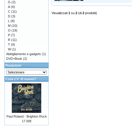
G
(2)
A
(6)
C
(11)
Visualizzati
1
su
2
(di
2
prodotti)
D
(3)
L
(8)
M
(10)
O
(19)
P
(7)
R
(11)
T
(9)
W
(1)
Abbigliamento e gadgets
(1)
DVD+Book
(2)
Produttori
Cosa c'e' di nuovo?
Paul Roland - Brighton Rock
17.00€