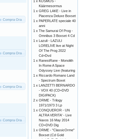
1 x
KOSMOS -
Käärmesormus
1 x
GREG LAKE - Live in
Piacenza Deluxe Boxset
Compra Ora
1 x
PAPERLATE speciale 40
anni
1 x
The Samurai Of Prog -
Omnibus 3 Boxset 4 Cd
1 x
Lazuli - LAZULI
LORELIVE live at Night
Of The Prog 2022
Compra Ora
Cd+Dvd
1 x
RanestRane - Monolith
In Rome A Space
Odyssey Live (featuring
1 x
Riccardo Romano Land
- Spectrum Boxet
1 x
LANZETTI BERNARDO
Compra Ora
- VOX 40 (CD+DVD
DIGIPACK)
2 x
ORME - Trilogy
1971/1973 3 Lp
1 x
CONQUEROR - UN
ALTRA VERITA' - Live
Compra Ora
Naxos 16 May 2014
CD+DVD Dig
1 x
ORME - "ClassicOrme"
Boxset (Cd Gold