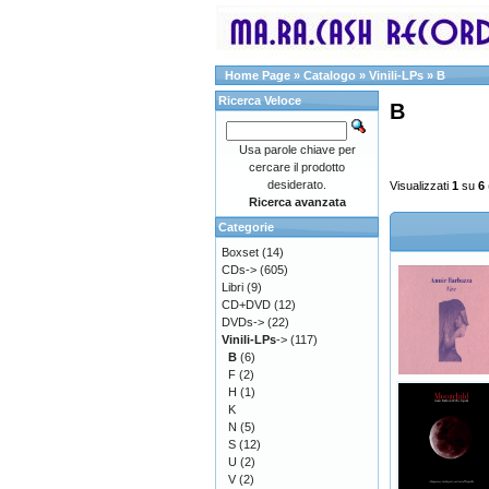
Home Page
»
Catalogo
»
Vinili-LPs
»
B
Ricerca Veloce
B
Usa parole chiave per
cercare il prodotto
desiderato.
Visualizzati
1
su
6
Ricerca avanzata
Categorie
Boxset
(14)
CDs->
(605)
Libri
(9)
CD+DVD
(12)
DVDs->
(22)
Vinili-LPs
->
(117)
B
(6)
F
(2)
H
(1)
K
N
(5)
S
(12)
U
(2)
V
(2)