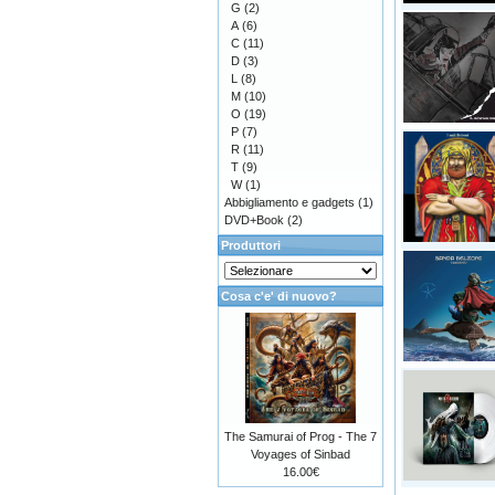
G
(2)
A
(6)
C
(11)
D
(3)
L
(8)
M
(10)
O
(19)
P
(7)
R
(11)
T
(9)
W
(1)
Abbigliamento e gadgets
(1)
DVD+Book
(2)
Produttori
Cosa c'e' di nuovo?
The Samurai of Prog - The 7
Voyages of Sinbad
16.00€