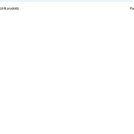
(di
6
prodotti)
Pag