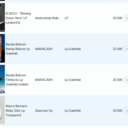
B.ISCIU - "Bowing
Down Here" LP
Andromeda Relix
LP
20.00€
Limited Ed
Banda Belzoni -
Banda Belzoni Lp
MARACASH
Lp Gatefold
22.00€
Gatefold
Banda Belzoni -
Timbuctu Lp
MARACASH
Lp Gatefold
25.00€
Gatefold Limited
Marco Bernard -
Moby Dick Lp
Seacrest Oy
Lp Gatefold
25.00€
Trasparent