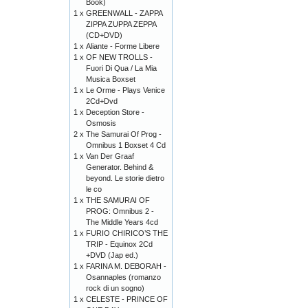
Book)
1 x
GREENWALL - ZAPPA
ZIPPA ZUPPA ZEPPA
(CD+DVD)
1 x
Aliante - Forme Libere
1 x
OF NEW TROLLS -
Fuori Di Qua / La Mia
Musica Boxset
1 x
Le Orme - Plays Venice
2Cd+Dvd
1 x
Deception Store -
Osmosis
2 x
The Samurai Of Prog -
Omnibus 1 Boxset 4 Cd
1 x
Van Der Graaf
Generator. Behind &
beyond. Le storie dietro
le co
1 x
THE SAMURAI OF
PROG: Omnibus 2 -
The Middle Years 4cd
1 x
FURIO CHIRICO’S THE
TRIP - Equinox 2Cd
+DVD (Jap ed.)
1 x
FARINA M. DEBORAH -
Osannaples (romanzo
rock di un sogno)
1 x
CELESTE - PRINCE OF