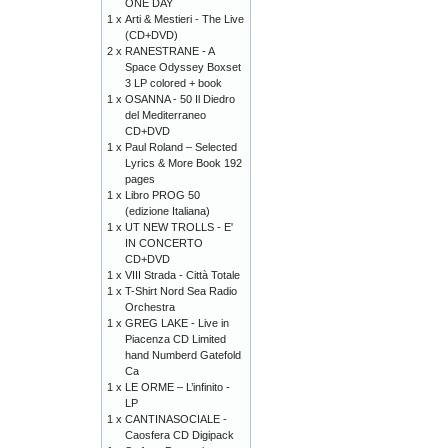
ONE DAY
1 x
Arti & Mestieri - The Live
(CD+DVD)
2 x
RANESTRANE - A
Space Odyssey Boxset
3 LP colored + book
1 x
OSANNA - 50 Il Diedro
del Mediterraneo
CD+DVD
1 x
Paul Roland – Selected
Lyrics & More Book 192
pages
1 x
Libro PROG 50
(edizione Italiana)
1 x
UT NEW TROLLS - E'
IN CONCERTO
CD+DVD
1 x
VIII Strada - Città Totale
1 x
T-Shirt Nord Sea Radio
Orchestra
1 x
GREG LAKE - Live in
Piacenza CD Limited
hand Numberd Gatefold
Ca
1 x
LE ORME – L’infinito -
LP
1 x
CANTINASOCIALE -
Caosfera CD Digipack