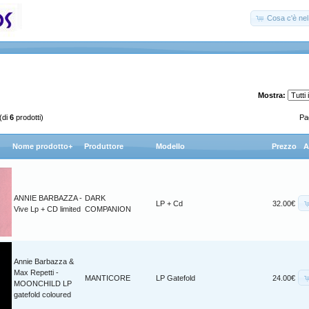
Cosa c'è nel 
Mostra:
(di
6
prodotti)
Pag
Nome prodotto+
Produttore
Modello
Prezzo
A
ANNIE BARBAZZA -
DARK
LP + Cd
32.00€
Vive Lp + CD limited
COMPANION
Annie Barbazza &
Max Repetti -
MANTICORE
LP Gatefold
24.00€
MOONCHILD LP
gatefold coloured