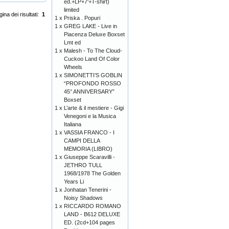
ed.+LP+7'+T-shirt)
limited
ina dei risultati:
1
1 x
Priska . Popuri
1 x
GREG LAKE - Live in
Piacenza Deluxe Boxset
Lmt ed
1 x
Malesh - To The Cloud-
Cuckoo Land Of Color
Wheels
1 x
SIMONETTI’S GOBLIN
“PROFONDO ROSSO
45° ANNIVERSARY”
Boxset
1 x
L’arte & il mestiere - Gigi
Venegoni e la Musica
Italiana
1 x
VASSIA FRANCO - I
CAMPI DELLA
MEMORIA (LIBRO)
1 x
Giuseppe Scaravilli -
JETHRO TULL
1968/1978 The Golden
Years Li
1 x
Jonhatan Tenerini -
Noisy Shadows
1 x
RICCARDO ROMANO
LAND - B612 DELUXE
ED. (2cd+104 pages