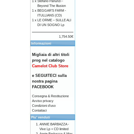
1 x
Stefano Panunzi -
Beyond The Illusion
1 x
BEGGAR'S FARM -
ITULLIANS (CD)
1 x
LE ORME – SULLE ALI
DI UN SOGNO Lp
1,754.50€
Informazioni
Migliaia di altri titoli
prog nel catalogo
Camelot Club Store
e SEGUITECI sulla
nostra pagina
FACEBOOK
Consegna & Restituzione
Avviso privacy
Condizioni d'uso
Contattaci
Piu' venduti
ANNIE BARBAZZA -
Vive Lp + CD limited
Annie Barbazza & Max