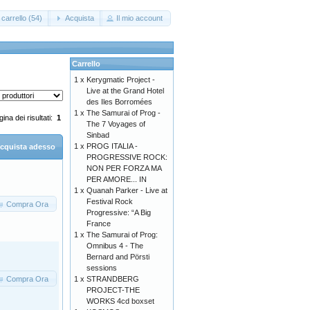
carrello (54)
Acquista
Il mio account
Carrello
1 x
Kerygmatic Project -
Live at the Grand Hotel
des Iles Borromées
1 x
The Samurai of Prog -
ina dei risultati:
1
The 7 Voyages of
Sinbad
1 x
PROG ITALIA -
cquista adesso
PROGRESSIVE ROCK:
NON PER FORZA MA
PER AMORE... IN
1 x
Quanah Parker - Live at
Festival Rock
Compra Ora
Progressive: “A Big
France
1 x
The Samurai of Prog:
Omnibus 4 - The
Bernard and Pörsti
sessions
Compra Ora
1 x
STRANDBERG
PROJECT-THE
WORKS 4cd boxset