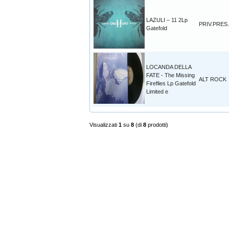
LAZULI – 11 2Lp
PRIV.PRES.
Gatefold
LOCANDA DELLA
FATE - The Missing
ALT ROCK
Fireflies Lp Gatefold
Limited e
Visualizzati
1
su
8
(di
8
prodotti)