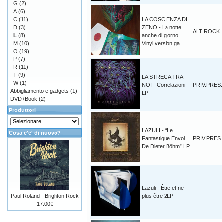
G
(2)
A
(6)
C
(11)
LA COSCIENZA DI
D
(3)
ZENO - La notte
ALT ROCK
L
(8)
anche di giorno
M
(10)
Vinyl version ga
O
(19)
P
(7)
R
(11)
T
(9)
LA STREGA TRA
W
(1)
NOI - Correlazioni
PRIV.PRES.
Abbigliamento e gadgets
(1)
LP
DVD+Book
(2)
Produttori
LAZULI - “Le
Cosa c'e' di nuovo?
Fantastique Envol
PRIV.PRES.
De Dieter Böhm” LP
Lazuli - Être et ne
Paul Roland - Brighton Rock
plus être 2LP
17.00€