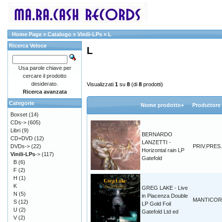
Home Page
»
Catalogo
»
Vinili-LPs
»
L
Ricerca Veloce
L
Usa parole chiave per
cercare il prodotto
desiderato.
Visualizzati
1
su
8
(di
8
prodotti)
Ricerca avanzata
Categorie
Nome prodotto+
Produttore
Boxset
(14)
CDs->
(605)
Libri
(9)
BERNARDO
CD+DVD
(12)
LANZETTI -
DVDs->
(22)
PRIV.PRES.
Horizontal rain LP
Vinili-LPs
->
(117)
Gatefold
B
(6)
F
(2)
H
(1)
K
GREG LAKE - Live
N
(5)
in Piacenza Double
MANTICOR
S
(12)
LP Gold Foil
U
(2)
Gatefold Ltd ed
V
(2)