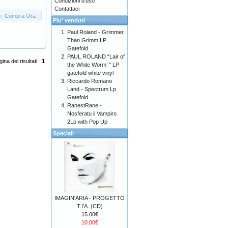
Condizioni d'uso
Contattaci
Compra Ora
Piu' venduti
Paul Roland - Grimmer
Than Grimm LP
Gatefold
PAUL ROLAND “Lair of
ina dei risultati:
1
the White Worm’ " LP
gatefold white vinyl
Riccardo Romano
Land - Spectrum Lp
Gatefold
RanestRane -
Nosferatu il Vampiro
2Lp with Pop Up
Speciali
IMAGIN'ARIA - PROGETTO
T.I'A. (CD)
15.00€
10.00€