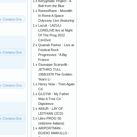
1 x
Kerygmatic Project - A
Bolt from the Blue
1 x
RanestRane - Monolith
In Rome A Space
Compra Ora
Odyssey Live (featuring
1 x
Lazuli - LAZULI
LORELIVE live at Night
Of The Prog 2022
Cd+Dvd
2 x
Quanah Parker - Live at
Festival Rock
Compra Ora
Progressive: “A Big
France
1 x
Giuseppe Scaravilli -
JETHRO TULL
1968/1978 The Golden
Years Li
1 x
Henry Now - Then Again
Compra Ora
Cd
1 x
GLOYW - My Father
Was A Tree Cd
Digisleeve
1 x
AINUR - LAY OF
LEITHIAN (2CD)
Compra Ora
1 x
Libro PROG 50
(edizione Italiana)
1 x
AIRPORTMAN -
EGIDIO MARULLO -