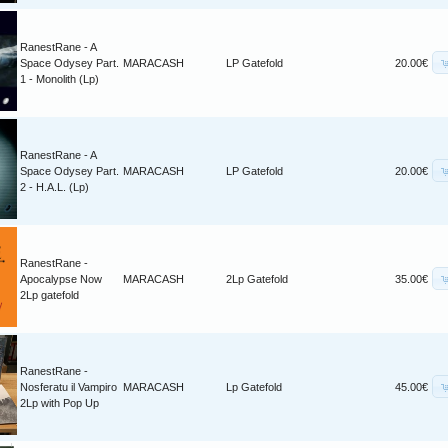
RanestRane - A
Space Odysey Part.
MARACASH
LP Gatefold
20.00€
1 - Monolith (Lp)
RanestRane - A
Space Odysey Part.
MARACASH
LP Gatefold
20.00€
2 - H.A.L. (Lp)
RanestRane -
Apocalypse Now
MARACASH
2Lp Gatefold
35.00€
2Lp gatefold
RanestRane -
Nosferatu il Vampiro
MARACASH
Lp Gatefold
45.00€
2Lp with Pop Up