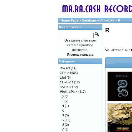
Home Page
»
Catalogo
»
Vinili-LPs
»
R
Ricerca Veloce
R
Usa parole chiave per
cercare il prodotto
desiderato.
Visualizzati
1
su
1
Ricerca avanzata
Categorie
Boxset
(14)
CDs->
(605)
Libri
(9)
CD+DVD
(12)
DVDs->
(22)
Vinili-LPs
->
(117)
B
(6)
F
(2)
H
(1)
K
N
(5)
S
(12)
U
(2)
V
(2)