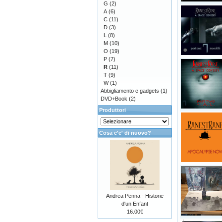
G
(2)
A
(6)
C
(11)
D
(3)
L
(8)
M
(10)
O
(19)
P
(7)
R
(11)
T
(9)
W
(1)
Abbigliamento e gadgets
(1)
DVD+Book
(2)
Produttori
Cosa c'e' di nuovo?
Andrea Penna - Historie
d'un Enfant
16.00€