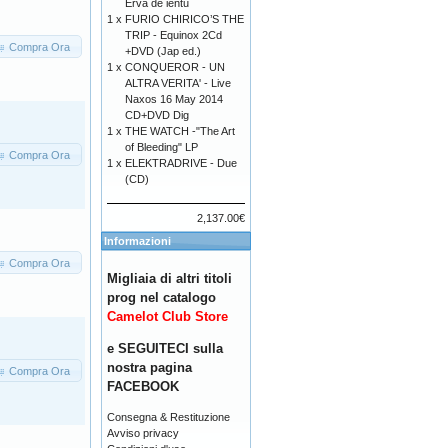
Erva de ientu
1 x
FURIO CHIRICO’S THE
TRIP - Equinox 2Cd
Compra Ora
+DVD (Jap ed.)
1 x
CONQUEROR - UN
ALTRA VERITA' - Live
Naxos 16 May 2014
CD+DVD Dig
1 x
THE WATCH -"The Art
of Bleeding" LP
Compra Ora
1 x
ELEKTRADRIVE - Due
(CD)
2,137.00€
Informazioni
Compra Ora
Migliaia di altri titoli
prog nel catalogo
Camelot Club Store
e SEGUITECI sulla
nostra pagina
Compra Ora
FACEBOOK
Consegna & Restituzione
Avviso privacy