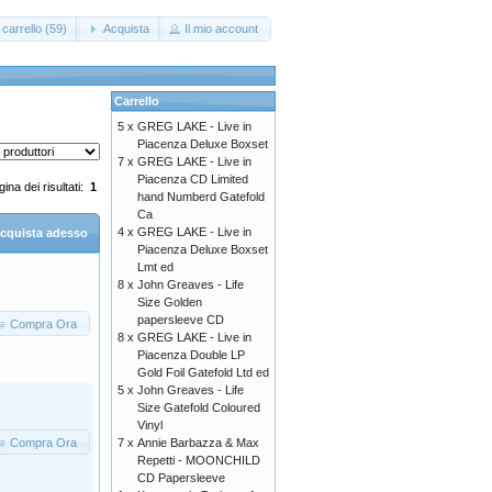
carrello (59)
Acquista
Il mio account
Carrello
5 x
GREG LAKE - Live in
Piacenza Deluxe Boxset
7 x
GREG LAKE - Live in
Piacenza CD Limited
ina dei risultati:
1
hand Numberd Gatefold
Ca
4 x
GREG LAKE - Live in
cquista adesso
Piacenza Deluxe Boxset
Lmt ed
8 x
John Greaves - Life
Size Golden
papersleeve CD
Compra Ora
8 x
GREG LAKE - Live in
Piacenza Double LP
Gold Foil Gatefold Ltd ed
5 x
John Greaves - Life
Size Gatefold Coloured
Vinyl
Compra Ora
7 x
Annie Barbazza & Max
Repetti - MOONCHILD
CD Papersleeve