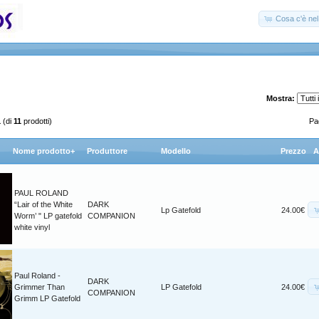
Cosa c'è nel 
Mostra:
1
(di
11
prodotti)
Pag
Nome prodotto+
Produttore
Modello
Prezzo
A
PAUL ROLAND
“Lair of the White
DARK
Lp Gatefold
24.00€
Worm’ " LP gatefold
COMPANION
white vinyl
Paul Roland -
DARK
Grimmer Than
LP Gatefold
24.00€
COMPANION
Grimm LP Gatefold