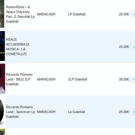
RanestRane – A
Space Odyssey
MARACASH
LP Gatefold
20.00€
Part. 3: Starchild Lp
Gatefold
REALE
ACCADEMIA DI
20.00€
MUSICA - LA
COMETA (LP)
Riccardo Romano
Land - B612 2LP
MARACASH
2LP Gatefold
28.00€
Gatefold
Riccardo Romano
Land - Spectrum Lp
MARACASH
Lp Gatefold
26.00€
Gatefold