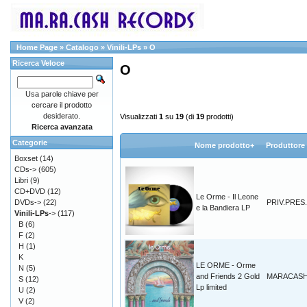
Home Page
»
Catalogo
»
Vinili-LPs
»
O
Ricerca Veloce
O
Usa parole chiave per
cercare il prodotto
desiderato.
Visualizzati
1
su
19
(di
19
prodotti)
Ricerca avanzata
Categorie
Nome prodotto+
Produttore
Boxset
(14)
CDs->
(605)
Libri
(9)
CD+DVD
(12)
Le Orme - Il Leone
DVDs->
(22)
PRIV.PRES.
e la Bandiera LP
Vinili-LPs
->
(117)
B
(6)
F
(2)
H
(1)
K
LE ORME - Orme
N
(5)
and Friends 2 Gold
MARACAS
S
(12)
Lp limited
U
(2)
V
(2)