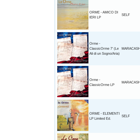
ORME - AMICO DI
SELF
IERI LP
Orme -
ClassicOrme 7' (Le
MARACAS
Ali di un Sogno/Aria)
Orme -
MARACAS
ClassicOrme LP
ORME - ELEMENTI
SELF
LP Limited Ed.