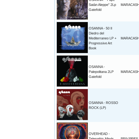
Satàn Aleppe” 2Lp
MARACAS
Gatefold
OSANNA - 50 Il
Diedro del
Mediterraneo LP +
MARACAS
Progressive Art
Book
OSANNA -
Palepolitana 2LP
MARACAS
Gatefold
OSANNA - ROSSO
ROCK (LP)
OVERHEAD -
Telepathic Minds
PRIV.PRES.