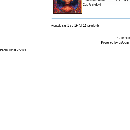
2Lp Gatefold
Visualizzati
1
su
19
(di
19
prodotti)
Copyrigh
Powered by
osCom
Parse Time: 0.040s