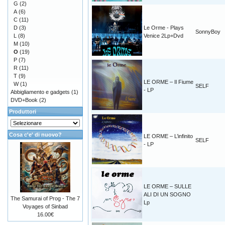
G
(2)
A
(6)
C
(11)
D
(3)
Le Orme - Plays
SonnyBoy
L
(8)
Venice 2Lp+Dvd
M
(10)
O
(19)
P
(7)
R
(11)
T
(9)
LE ORME – Il Fiume
W
(1)
SELF
- LP
Abbigliamento e gadgets
(1)
DVD+Book
(2)
Produttori
Cosa c'e' di nuovo?
LE ORME – L’infinito
SELF
- LP
LE ORME – SULLE
ALI DI UN SOGNO
The Samurai of Prog - The 7
Lp
Voyages of Sinbad
16.00€