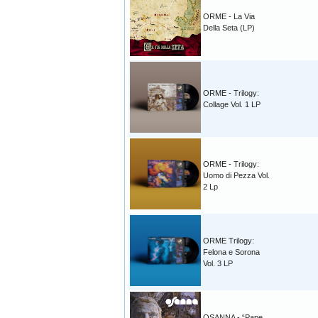
ORME - La Via
Della Seta (LP)
ORME - Trilogy:
Collage Vol. 1 LP
ORME - Trilogy:
Uomo di Pezza Vol.
2 Lp
ORME Trilogy:
Felona e Sorona
Vol. 3 LP
OSANNA - “Pape