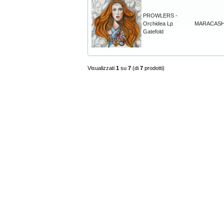
PROWLERS -
Orchidea Lp
MARACAS
Gatefold
Visualizzati
1
su
7
(di
7
prodotti)