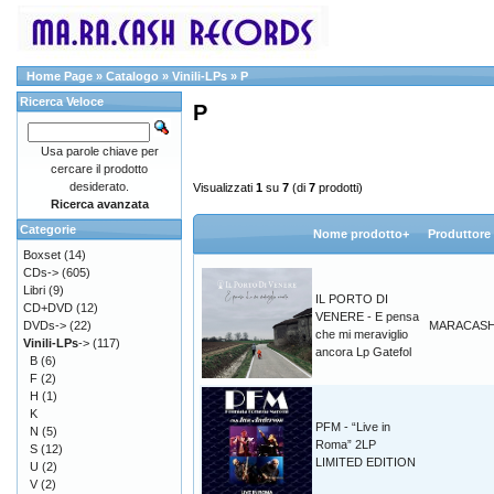
Home Page
»
Catalogo
»
Vinili-LPs
»
P
Ricerca Veloce
P
Usa parole chiave per
cercare il prodotto
desiderato.
Visualizzati
1
su
7
(di
7
prodotti)
Ricerca avanzata
Categorie
Nome prodotto+
Produttore
Boxset
(14)
CDs->
(605)
Libri
(9)
IL PORTO DI
CD+DVD
(12)
VENERE - E pensa
DVDs->
(22)
MARACAS
che mi meraviglio
Vinili-LPs
->
(117)
ancora Lp Gatefol
B
(6)
F
(2)
H
(1)
K
PFM - “Live in
N
(5)
Roma” 2LP
S
(12)
LIMITED EDITION
U
(2)
V
(2)