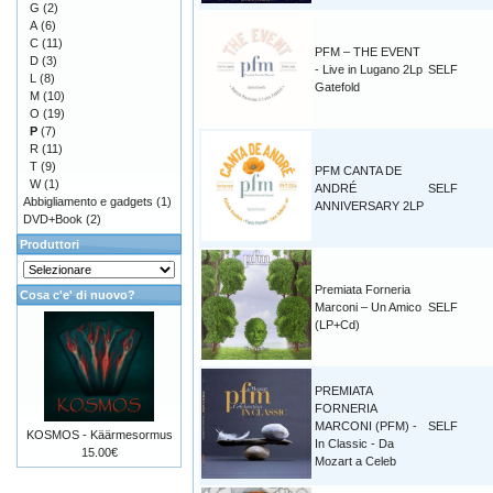
G
(2)
A
(6)
C
(11)
PFM – THE EVENT
D
(3)
- Live in Lugano 2Lp
SELF
L
(8)
Gatefold
M
(10)
O
(19)
P
(7)
R
(11)
T
(9)
PFM CANTA DE
W
(1)
ANDRÉ
SELF
Abbigliamento e gadgets
(1)
ANNIVERSARY 2LP
DVD+Book
(2)
Produttori
Premiata Forneria
Cosa c'e' di nuovo?
Marconi – Un Amico
SELF
(LP+Cd)
PREMIATA
FORNERIA
MARCONI (PFM) -
SELF
KOSMOS - Käärmesormus
In Classic - Da
15.00€
Mozart a Celeb