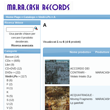
Home Page
»
Catalogo
»
Vinili-LPs
»
A
Ricerca Veloce
A
Usa parole chiave per
cercare il prodotto
desiderato.
Visualizzati
1
su
6
(di
6
prodotti)
Ricerca avanzata
Categorie
Nome prodotto+
Produttore
Boxset
(14)
CDs->
(605)
Libri
(9)
CD+DVD
(12)
ACCORDO DEI
DVDs->
(22)
CONTRARI -
MARACAS
Vinili-LPs
->
(117)
Violato Intatto 2Lp
B
(6)
F
(2)
H
(1)
K
ACQUA FRAGILE -
N
(5)
Moving Fragments
MARACAS
S
(12)
Lp gatefold
U
(2)
V
(2)