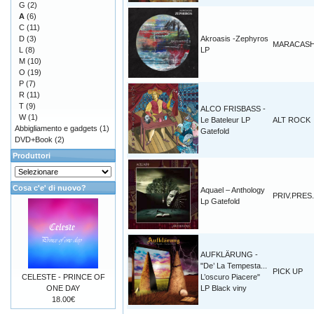
G
(2)
A
(6)
C
(11)
D
(3)
Akroasis -Zephyros
MARACAS
L
(8)
LP
M
(10)
O
(19)
P
(7)
R
(11)
T
(9)
ALCO FRISBASS -
W
(1)
Le Bateleur LP
ALT ROCK
Abbigliamento e gadgets
(1)
Gatefold
DVD+Book
(2)
Produttori
Cosa c'e' di nuovo?
Aquael – Anthology
PRIV.PRES.
Lp Gatefold
AUFKLÄRUNG -
"De’ La Tempesta...
PICK UP
CELESTE - PRINCE OF
L’oscuro Piacere"
ONE DAY
LP Black viny
18.00€