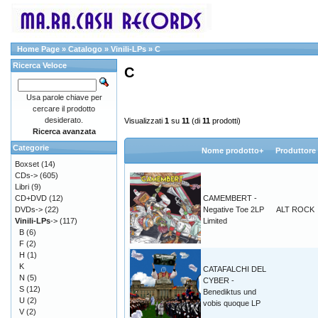
Home Page
»
Catalogo
»
Vinili-LPs
»
C
Ricerca Veloce
C
Usa parole chiave per
cercare il prodotto
desiderato.
Visualizzati
1
su
11
(di
11
prodotti)
Ricerca avanzata
Categorie
Nome prodotto+
Produttore
Boxset
(14)
CDs->
(605)
Libri
(9)
CD+DVD
(12)
CAMEMBERT -
DVDs->
(22)
Negative Toe 2LP
ALT ROCK
Vinili-LPs
->
(117)
Limited
B
(6)
F
(2)
H
(1)
K
CATAFALCHI DEL
N
(5)
CYBER -
S
(12)
Benediktus und
U
(2)
vobis quoque LP
V
(2)