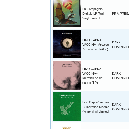
La Compagnia
Digitale LP Red
PRIV.PRES.
Vinyl Limited
LINO CAPRA
DARK
VACCINA - Arcaico
COMPANI
Armonico (LP+Cd)
LINO CAPRA
VACCINA -
DARK
Metafisiche del
COMPANI
suono (LP)
Lino Capra Vaccina
DARK
- Sincretico Modale
COMPANI
(white vinyl Limited