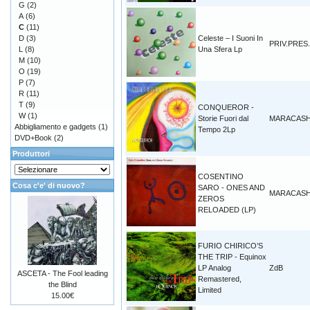
G
(2)
A
(6)
C
(11)
D
(3)
Celeste – I Suoni In
PRIV.PRES.
L
(8)
Una Sfera Lp
M
(10)
O
(19)
P
(7)
R
(11)
T
(9)
CONQUEROR -
W
(1)
Storie Fuori dal
MARACAS
Abbigliamento e gadgets
(1)
Tempo 2Lp
DVD+Book
(2)
Produttori
COSENTINO
Cosa c'e' di nuovo?
SARO - ONES AND
MARACAS
ZEROS
RELOADED (LP)
FURIO CHIRICO’S
THE TRIP - Equinox
LP Analog
ZdB
ASCETA - The Fool leading
Remastered,
the Blind
Limited
15.00€