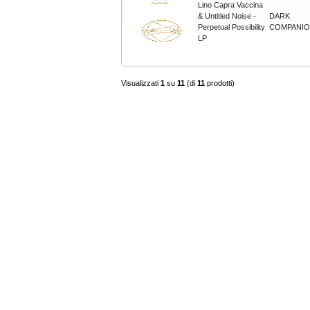
Lino Capra Vaccina
& Untitled Noise -
DARK
Perpetual Possibility
COMPANI
LP
Visualizzati
1
su
11
(di
11
prodotti)