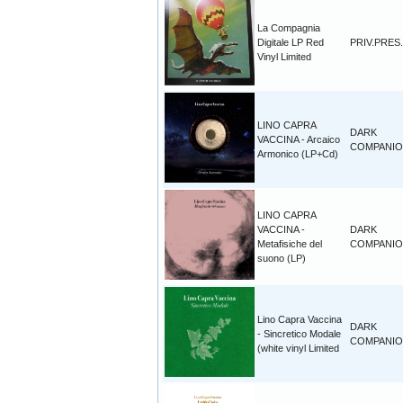
La Compagnia
Digitale LP Red
PRIV.PRES.
Vinyl Limited
LINO CAPRA
DARK
VACCINA - Arcaico
COMPANI
Armonico (LP+Cd)
LINO CAPRA
VACCINA -
DARK
Metafisiche del
COMPANI
suono (LP)
Lino Capra Vaccina
DARK
- Sincretico Modale
COMPANI
(white vinyl Limited