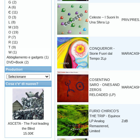
G
(2)
A
(6)
C
(11)
D
(3)
Celeste – I Suoni In
PRIV.PRES.
L
(8)
Una Sfera Lp
M
(10)
O
(19)
P
(7)
R
(11)
T
(9)
CONQUEROR -
W
(1)
Storie Fuori dal
MARACAS
Abbigliamento e gadgets
(1)
Tempo 2Lp
DVD+Book
(2)
Produttori
COSENTINO
Cosa c'e' di nuovo?
SARO - ONES AND
MARACAS
ZEROS
RELOADED (LP)
FURIO CHIRICO’S
THE TRIP - Equinox
LP Analog
ZdB
ASCETA - The Fool leading
Remastered,
the Blind
Limited
15.00€