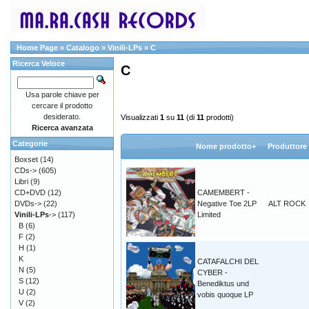
Home Page
»
Catalogo
»
Vinili-LPs
»
C
Ricerca Veloce
C
Usa parole chiave per
cercare il prodotto
desiderato.
Visualizzati
1
su
11
(di
11
prodotti)
Ricerca avanzata
Categorie
Nome prodotto+
Produttore
Boxset
(14)
CDs->
(605)
Libri
(9)
CD+DVD
(12)
CAMEMBERT -
DVDs->
(22)
Negative Toe 2LP
ALT ROCK
Vinili-LPs
->
(117)
Limited
B
(6)
F
(2)
H
(1)
K
CATAFALCHI DEL
N
(5)
CYBER -
S
(12)
Benediktus und
U
(2)
vobis quoque LP
V
(2)