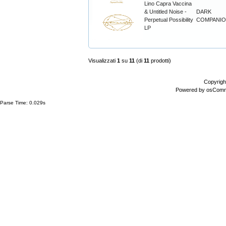
Lino Capra Vaccina
& Untitled Noise -
DARK
Perpetual Possibility
COMPANI
LP
Visualizzati
1
su
11
(di
11
prodotti)
Copyrigh
Powered by
osCom
Parse Time: 0.029s