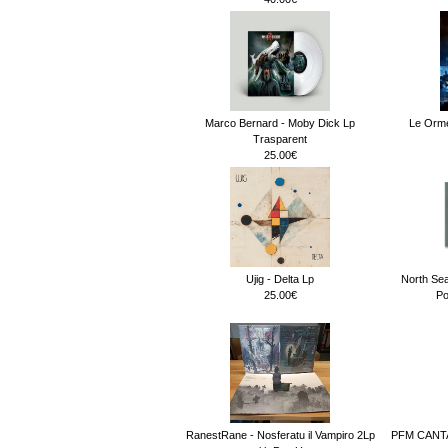
Marco Bernard - Moby Dick Lp
Le Orme
Trasparent
25.00€
Ujig - Delta Lp
North Sea
25.00€
Po
RanestRane - Nosferatu il Vampiro 2Lp
PFM CANT