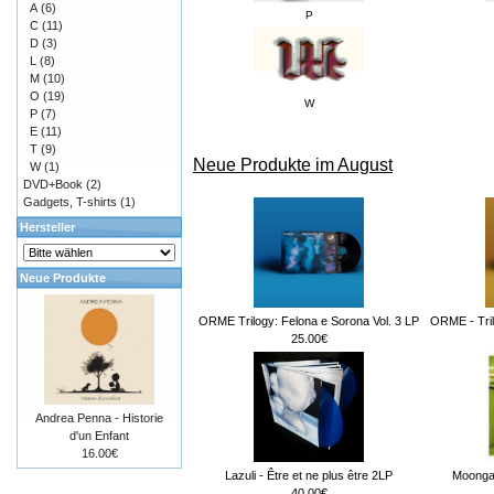
A
(6)
P
C
(11)
D
(3)
L
(8)
M
(10)
O
(19)
W
P
(7)
E
(11)
T
(9)
Neue Produkte im August
W
(1)
DVD+Book
(2)
Gadgets, T-shirts
(1)
Hersteller
Neue Produkte
ORME Trilogy: Felona e Sorona Vol. 3 LP
ORME - Tril
25.00€
Andrea Penna - Historie
d'un Enfant
16.00€
Lazuli - Être et ne plus être 2LP
Moongar
40.00€