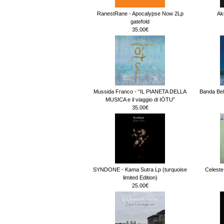
RanestRane - Apocalypse Now 2Lp
Ak
gatefold
35.00€
Mussida Franco - “IL PIANETA DELLA
Banda Bel
MUSICA e il viaggio di IÒTU”
35.00€
SYNDONE - Kama Sutra Lp (turquoise
Celeste
limited Edition)
25.00€