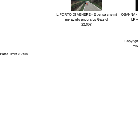
IL PORTO DI VENERE - E pensa che mi
OSANNA - 5
meraviglio ancora Lp Gatefol
LP +
22.00€
Copyrigh
Pow
Parse Time: 0.068s