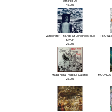
with Pop Up
45.00€
Vamberator -The Age Of Loneliness Blue
PROWLERS
SkyLP
29.00€
Magia Nera - Vlad Lp Gatefold
MOONGARDE
25.00€