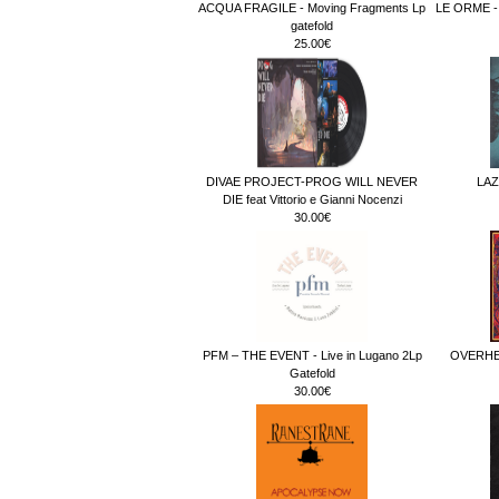
ACQUA FRAGILE - Moving Fragments Lp
LE ORME - 
gatefold
25.00€
DIVAE PROJECT-PROG WILL NEVER
LAZ
DIE feat Vittorio e Gianni Nocenzi
30.00€
PFM – THE EVENT - Live in Lugano 2Lp
OVERHEA
Gatefold
30.00€