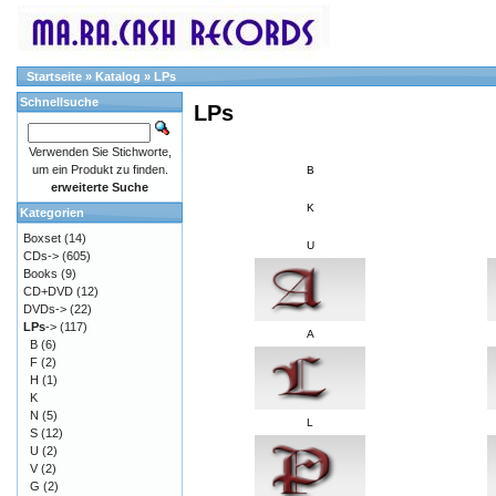
Startseite
»
Katalog
»
LPs
Schnellsuche
LPs
Verwenden Sie Stichworte,
um ein Produkt zu finden.
B
erweiterte Suche
K
Kategorien
Boxset
(14)
U
CDs->
(605)
Books
(9)
CD+DVD
(12)
DVDs->
(22)
LPs
->
(117)
A
B
(6)
F
(2)
H
(1)
K
N
(5)
L
S
(12)
U
(2)
V
(2)
G
(2)