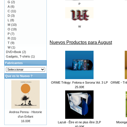
G
(2)
P
A
(6)
C
(11)
D
(3)
L
(8)
M
(10)
W
O
(19)
P
(7)
R
(11)
Nuevos Productos para August
T
(9)
W
(1)
DVD+Book
(2)
Gadgets, T-shirts
(1)
Fabricantes
Que es lo Nuevo ?
ORME Trilogy: Felona e Sorona Vol. 3 LP
ORME - Tril
25.00€
Andrea Penna - Historie
d'un Enfant
16.00€
Lazuli - Être et ne plus être 2LP
Moongar
40.00€