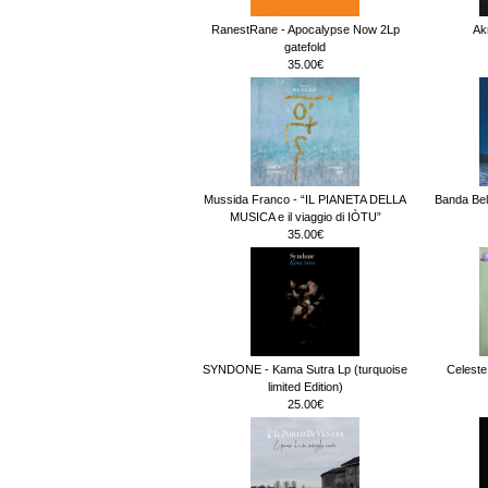
RanestRane - Apocalypse Now 2Lp
Ak
gatefold
35.00€
Mussida Franco - “IL PIANETA DELLA
Banda Bel
MUSICA e il viaggio di IÒTU”
35.00€
SYNDONE - Kama Sutra Lp (turquoise
Celeste
limited Edition)
25.00€