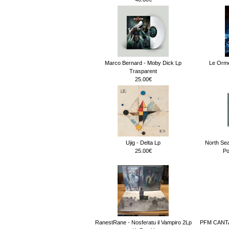
Marco Bernard - Moby Dick Lp
Le Orme
Trasparent
25.00€
Ujig - Delta Lp
North Sea
25.00€
Po
RanestRane - Nosferatu il Vampiro 2Lp
PFM CANT