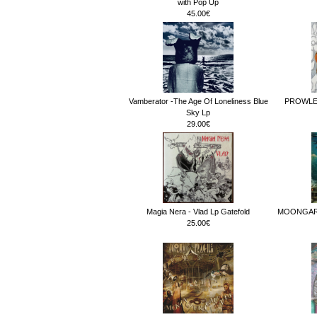
with Pop Up
45.00€
Vamberator -The Age Of Loneliness Blue
PROWLERS
Sky Lp
29.00€
Magia Nera - Vlad Lp Gatefold
MOONGARDE
25.00€