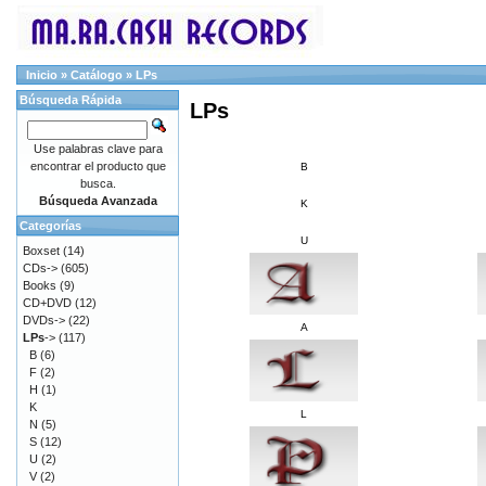
Inicio
»
Catálogo
»
LPs
Búsqueda Rápida
LPs
Use palabras clave para
encontrar el producto que
B
busca.
Búsqueda Avanzada
K
Categorías
U
Boxset
(14)
CDs->
(605)
Books
(9)
CD+DVD
(12)
DVDs->
(22)
A
LPs
->
(117)
B
(6)
F
(2)
H
(1)
K
L
N
(5)
S
(12)
U
(2)
V
(2)