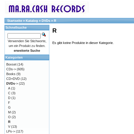
Startseite
»
Katalog
»
DVDs
»
R
Schnellsuche
R
Verwenden Sie Stichworte,
Es gibt keine Produkte in dieser Kategorie.
um ein Produkt zu finden.
erweiterte Suche
Kategorien
Boxset
(14)
CDs->
(605)
Books
(9)
CD+DVD
(12)
DVDs
->
(22)
A
(1)
C
(3)
D
(1)
F
G
M
(2)
O
(2)
R
V
(13)
LPs->
(117)