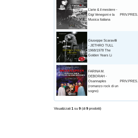
L’arte & il mestiere -
Gigi Venegoni e la
PRIV.PRES.
Musica Italiana
Giuseppe Scaravilli
- JETHRO TULL
1968/1978 The
Golden Years Li
FARINA M.
DEBORAH -
Osannaples
PRIV.PRES.
(romanzo rock di un
sogno)
Visualizzati
1
su
9
(di
9
prodotti)