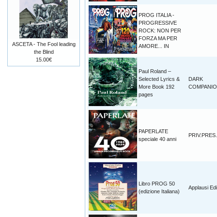
PROG ITALIA -
PROGRESSIVE
ROCK: NON PER
FORZA MA PER
ASCETA - The Fool leading
AMORE... IN
the Blind
15.00€
Paul Roland –
Selected Lyrics &
DARK
More Book 192
COMPANI
pages
PAPERLATE
PRIV.PRES.
speciale 40 anni
Libro PROG 50
Applausi Edi
(edizione Italiana)