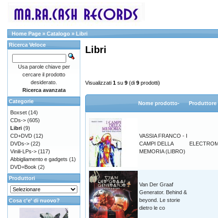
Home Page
»
Catalogo
»
Libri
Ricerca Veloce
Libri
Usa parole chiave per
cercare il prodotto
desiderato.
Visualizzati
1
su
9
(di
9
prodotti)
Ricerca avanzata
Categorie
Nome prodotto-
Produttore
Boxset
(14)
CDs->
(605)
Libri
(9)
CD+DVD
(12)
VASSIA FRANCO - I
DVDs->
(22)
CAMPI DELLA
ELECTROM
Vinili-LPs->
(117)
MEMORIA (LIBRO)
Abbigliamento e gadgets
(1)
DVD+Book
(2)
Produttori
Van Der Graaf
Generator. Behind &
beyond. Le storie
Cosa c'e' di nuovo?
dietro le co