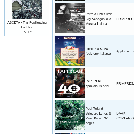
L’arte & il mestiere -
Gigi Venegoni e la
PRIV.PRES.
ASCETA - The Fool leading
Musica Italiana
the Blind
15.00€
Libro PROG 50
Applausi Edi
(edizione Italiana)
PAPERLATE
PRIV.PRES.
speciale 40 anni
Paul Roland –
Selected Lyrics &
DARK
More Book 192
COMPANI
pages