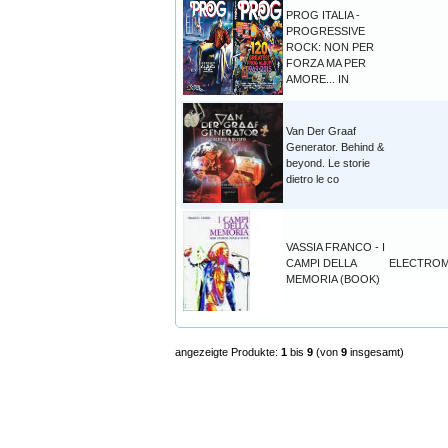
PROG ITALIA -
PROGRESSIVE
ROCK: NON PER
FORZA MA PER
AMORE... IN
Van Der Graaf
Generator. Behind &
beyond. Le storie
dietro le co
VASSIA FRANCO - I
CAMPI DELLA
ELECTROM
MEMORIA (BOOK)
angezeigte Produkte:
1
bis
9
(von
9
insgesamt)