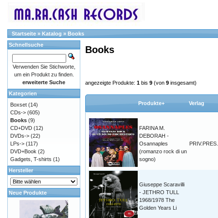
Startseite
»
Katalog
»
Books
Schnellsuche
Books
Verwenden Sie Stichworte,
um ein Produkt zu finden.
erweiterte Suche
angezeigte Produkte:
1
bis
9
(von
9
insgesamt)
Kategorien
Produkte+
Verlag
Boxset
(14)
CDs->
(605)
Books
(9)
CD+DVD
(12)
FARINA M.
DVDs->
(22)
DEBORAH -
LPs->
(117)
Osannaples
PRIV.PRES.
DVD+Book
(2)
(romanzo rock di un
Gadgets, T-shirts
(1)
sogno)
Hersteller
Giuseppe Scaravilli
- JETHRO TULL
Neue Produkte
1968/1978 The
Golden Years Li