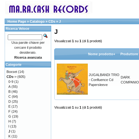
Home Page
»
Catalogo
»
CDs
»
J
Ricerca Veloce
J
Visualizzati
1
su
1
(di
1
prodotti)
Usa parole chiave per
cercare il prodotto
desiderato.
Nome prodotto+
Produttore
Ricerca avanzata
Categorie
Boxset
(14)
JUGALBANDI TRIO
CDs
->
(605)
DARK
- Confluence Cd
0-9
(1)
COMPANI
Papersleeve
A
(55)
B
(46)
C
(64)
D
(25)
E
(17)
Visualizzati
1
su
1
(di
1
prodotti)
F
(24)
G
(19)
H
(7)
I
(13)
J
(1)
K
(11)