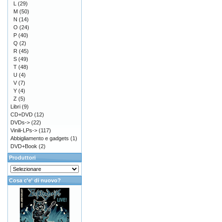
L
(29)
M
(50)
N
(14)
O
(24)
P
(40)
Q
(2)
R
(45)
S
(49)
T
(48)
U
(4)
V
(7)
Y
(4)
Z
(5)
Libri
(9)
CD+DVD
(12)
DVDs->
(22)
Vinili-LPs->
(117)
Abbigliamento e gadgets
(1)
DVD+Book
(2)
Produttori
Cosa c'e' di nuovo?