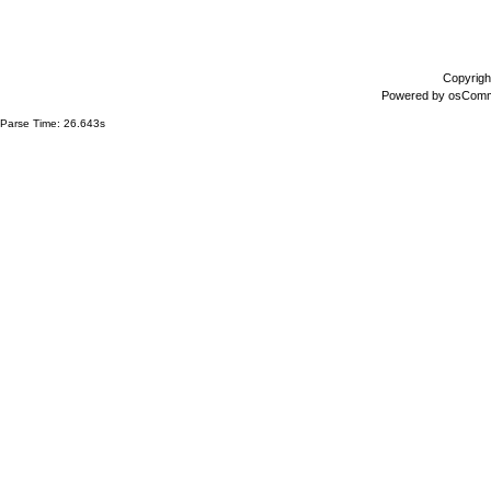
Copyrigh
Powered by
osCom
Parse Time: 26.643s