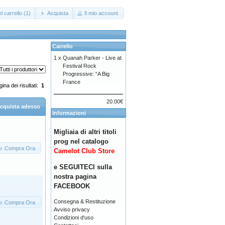
l carrello (1)
Acquista
Il mio account
Carrello
1 x
Quanah Parker - Live at
Festival Rock
Progressive: “A Big
France
ina dei risultati:
1
20.00€
cquista adesso
Informazioni
Migliaia di altri titoli
prog nel catalogo
Compra Ora
Camelot Club Store
e SEGUITECI sulla
nostra pagina
FACEBOOK
Consegna & Restituzione
Compra Ora
Avviso privacy
Condizioni d'uso