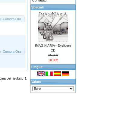
Contattaci
Speciali
Compra Ora
IMAGIN'ARIA - Exeligere
CD
Compra Ora
15.00€
10.00€
Lingue
ina dei risultati:
1
Valute