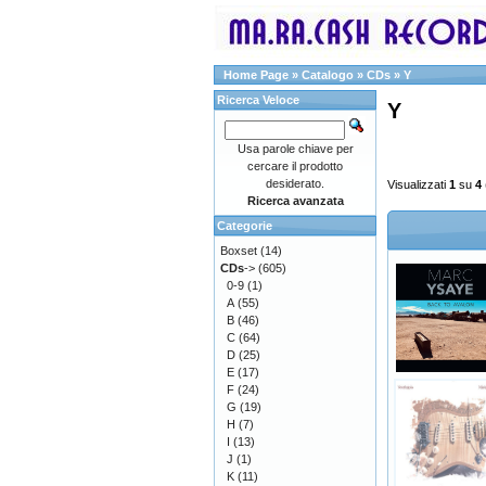
Home Page
»
Catalogo
»
CDs
»
Y
Ricerca Veloce
Y
Usa parole chiave per
cercare il prodotto
desiderato.
Visualizzati
1
su
4
Ricerca avanzata
Categorie
Boxset
(14)
CDs
->
(605)
0-9
(1)
A
(55)
B
(46)
C
(64)
D
(25)
E
(17)
F
(24)
G
(19)
H
(7)
I
(13)
J
(1)
K
(11)