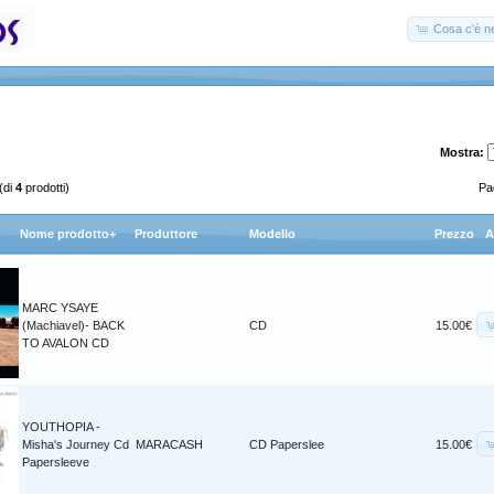
Cosa c'è ne
Mostra:
(di
4
prodotti)
Pag
Nome prodotto+
Produttore
Modello
Prezzo
A
MARC YSAYE
(Machiavel)- BACK
CD
15.00€
TO AVALON CD
YOUTHOPIA -
Misha's Journey Cd
MARACASH
CD Paperslee
15.00€
Papersleeve