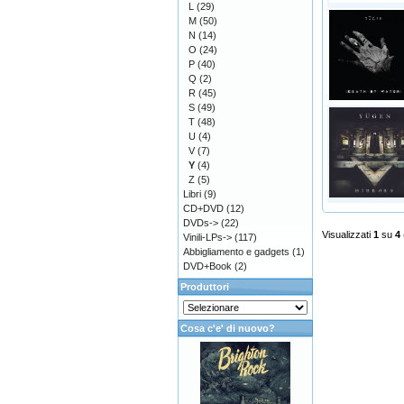
L
(29)
M
(50)
N
(14)
O
(24)
P
(40)
Q
(2)
R
(45)
S
(49)
T
(48)
U
(4)
V
(7)
Y
(4)
Z
(5)
Libri
(9)
CD+DVD
(12)
DVDs->
(22)
Visualizzati
1
su
4
Vinili-LPs->
(117)
Abbigliamento e gadgets
(1)
DVD+Book
(2)
Produttori
Cosa c'e' di nuovo?