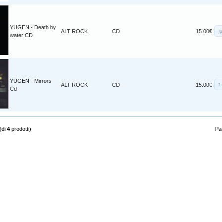
YUGEN - Death by
ALT ROCK
CD
15.00€
water CD
YUGEN - Mirrors
ALT ROCK
CD
15.00€
Cd
(di
4
prodotti)
Pag