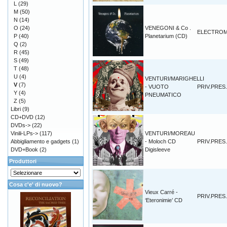
L
(29)
M
(50)
N
(14)
O
(24)
VENEGONI & Co .
ELECTROM
P
(40)
Planetarium (CD)
Q
(2)
R
(45)
S
(49)
T
(48)
U
(4)
VENTURI/MARIGHELLI
V
(7)
- VUOTO
PRIV.PRES.
Y
(4)
PNEUMATICO
Z
(5)
Libri
(9)
CD+DVD
(12)
DVDs->
(22)
Vinili-LPs->
(117)
VENTURI/MOREAU
Abbigliamento e gadgets
(1)
- Moloch CD
PRIV.PRES.
DVD+Book
(2)
Digisleeve
Produttori
Cosa c'e' di nuovo?
Vieux Carré -
PRIV.PRES.
‘Eteronimie’ CD