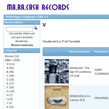
Home Page
»
Catalogo
»
CDs
»
V
Ricerca Veloce
V
Usa parole chiave per
cercare il prodotto
desiderato.
Visualizzati
1
su
7
(di
7
prodotti)
Ricerca avanzata
Categorie
Nome prodotto+
Produttore
Boxset
(14)
CDs
->
(605)
0-9
(1)
A
(55)
Vamberator -The
DARK
B
(46)
Age Of Loneliness
COMPANI
C
(64)
Cd Gold
D
(25)
E
(17)
F
(24)
G
(19)
H
(7)
VENEGONI & Co -
PRIV.PRES.
I
(13)
Canvas 2CD
J
(1)
K
(11)