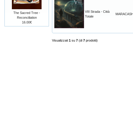
VIII Strada - Città
The Sacred Tree -
MARACAS
Totale
Reconciliation
16.00€
Visualizzati
1
su
7
(di
7
prodotti)