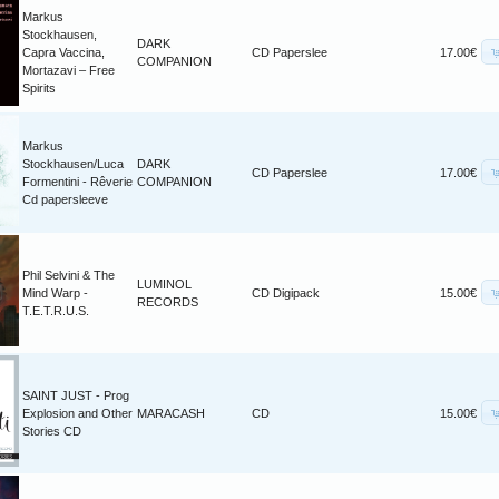
Markus
Stockhausen,
DARK
Capra Vaccina,
CD Paperslee
17.00€
COMPANION
Mortazavi – Free
Spirits
Markus
Stockhausen/Luca
DARK
CD Paperslee
17.00€
Formentini - Rêverie
COMPANION
Cd papersleeve
Phil Selvini & The
LUMINOL
Mind Warp -
CD Digipack
15.00€
RECORDS
T.E.T.R.U.S.
SAINT JUST - Prog
Explosion and Other
MARACASH
CD
15.00€
Stories CD