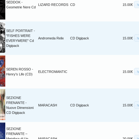
SEDDOK -
LIZARD RECORDS
CD
15.00€
Geometrie Nere Cd
SELF PORTRAIT -
"FISHES WERE
Andromeda Relix
CD Digipack
15.00€
EVERYWERE" Cd
Digipack
SEREN ROSSO -
ELECTROMANTIC
15.00€
Henry's Life (CD)
SEZIONE
FRENANTE -
MARACASH
CD Digipack
15.00€
Nuove Dimensioni
CD Digipack
SEZIONE
FRENANTE –
Metafora di Un
MARACASH
20.00€