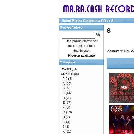
Home Page
»
Catalogo
»
CDs
»
S
Ricerca Veloce
S
Usa parole chiave per
cercare il prodotto
desiderato.
Visualizzati
1
su
2
Ricerca avanzata
Categorie
Boxset
(14)
CDs
->
(605)
0-9
(1)
A
(55)
B
(46)
C
(64)
D
(25)
E
(17)
F
(24)
G
(19)
H
(7)
I
(13)
J
(1)
K
(11)