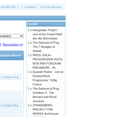
carrello (54)
Acquista
Il mio account
Carrello
1 x
Kerygmatic Project -
Live at the Grand Hotel
des Iles Borromées
1 x
The Samurai of Prog -
3
[Successivo >>]
The 7 Voyages of
Sinbad
1 x
PROG ITALIA -
cquista adesso
PROGRESSIVE ROCK:
NON PER FORZA MA
PER AMORE... IN
1 x
Quanah Parker - Live at
Festival Rock
Compra Ora
Progressive: “A Big
France
1 x
The Samurai of Prog:
Omnibus 4 - The
Bernard and Pörsti
sessions
Compra Ora
1 x
STRANDBERG
PROJECT-THE
WORKS 4cd boxset