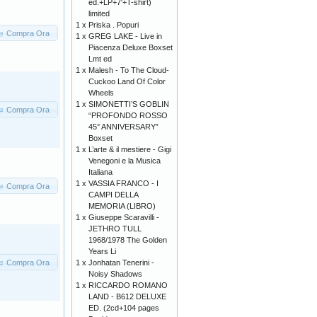
ed.+LP+7'+T-shirt)
limited
1 x
Priska . Popuri
Compra Ora
1 x
GREG LAKE - Live in
Piacenza Deluxe Boxset
Lmt ed
1 x
Malesh - To The Cloud-
Cuckoo Land Of Color
Wheels
1 x
SIMONETTI’S GOBLIN
Compra Ora
“PROFONDO ROSSO
45° ANNIVERSARY”
Boxset
1 x
L’arte & il mestiere - Gigi
Venegoni e la Musica
Italiana
1 x
VASSIA FRANCO - I
Compra Ora
CAMPI DELLA
MEMORIA (LIBRO)
1 x
Giuseppe Scaravilli -
JETHRO TULL
1968/1978 The Golden
Years Li
Compra Ora
1 x
Jonhatan Tenerini -
Noisy Shadows
1 x
RICCARDO ROMANO
LAND - B612 DELUXE
ED. (2cd+104 pages