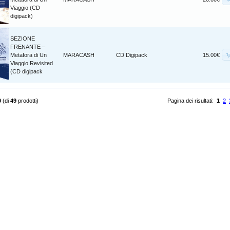
Viaggio (CD
digipack)
SEZIONE
FRENANTE –
Metafora di Un
MARACASH
CD Digipack
15.00€
Viaggio Revisited
(CD digipack
0
(di
49
prodotti)
Pagina dei risultati:
1
2