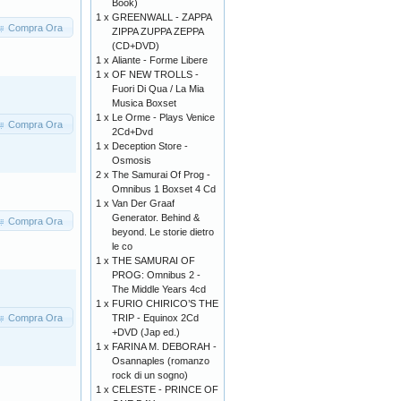
Book)
1 x
GREENWALL - ZAPPA
Compra Ora
ZIPPA ZUPPA ZEPPA
(CD+DVD)
1 x
Aliante - Forme Libere
1 x
OF NEW TROLLS -
Fuori Di Qua / La Mia
Musica Boxset
1 x
Le Orme - Plays Venice
Compra Ora
2Cd+Dvd
1 x
Deception Store -
Osmosis
2 x
The Samurai Of Prog -
Omnibus 1 Boxset 4 Cd
1 x
Van Der Graaf
Generator. Behind &
Compra Ora
beyond. Le storie dietro
le co
1 x
THE SAMURAI OF
PROG: Omnibus 2 -
The Middle Years 4cd
1 x
FURIO CHIRICO’S THE
Compra Ora
TRIP - Equinox 2Cd
+DVD (Jap ed.)
1 x
FARINA M. DEBORAH -
Osannaples (romanzo
rock di un sogno)
1 x
CELESTE - PRINCE OF