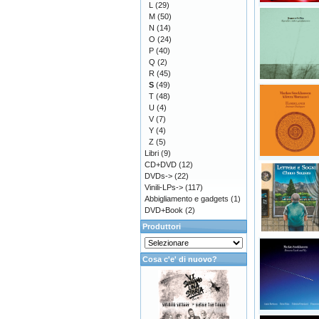
L
(29)
M
(50)
N
(14)
O
(24)
P
(40)
Q
(2)
R
(45)
S
(49)
T
(48)
U
(4)
V
(7)
Y
(4)
Z
(5)
Libri
(9)
CD+DVD
(12)
DVDs->
(22)
Vinili-LPs->
(117)
Abbigliamento e gadgets
(1)
DVD+Book
(2)
Produttori
Cosa c'e' di nuovo?