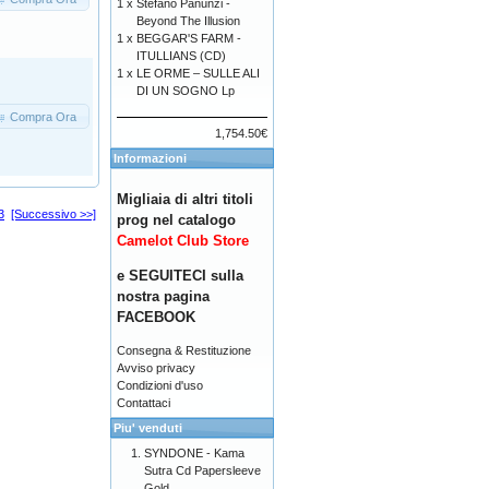
1 x
Stefano Panunzi -
Beyond The Illusion
1 x
BEGGAR'S FARM -
ITULLIANS (CD)
1 x
LE ORME – SULLE ALI
DI UN SOGNO Lp
Compra Ora
1,754.50€
Informazioni
Migliaia di altri titoli
3
[Successivo >>]
prog nel catalogo
Camelot Club Store
e SEGUITECI sulla
nostra pagina
FACEBOOK
Consegna & Restituzione
Avviso privacy
Condizioni d'uso
Contattaci
Piu' venduti
SYNDONE - Kama
Sutra Cd Papersleeve
Gold