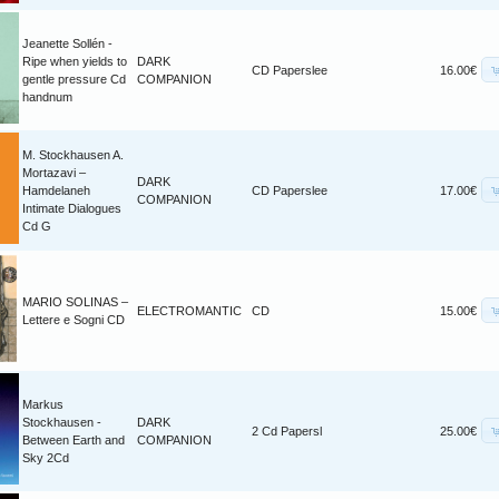
Jeanette Sollén -
Ripe when yields to
DARK
CD Paperslee
16.00€
gentle pressure Cd
COMPANION
handnum
M. Stockhausen A.
Mortazavi –
DARK
Hamdelaneh
CD Paperslee
17.00€
COMPANION
Intimate Dialogues
Cd G
MARIO SOLINAS –
ELECTROMANTIC
CD
15.00€
Lettere e Sogni CD
Markus
Stockhausen -
DARK
2 Cd Papersl
25.00€
Between Earth and
COMPANION
Sky 2Cd