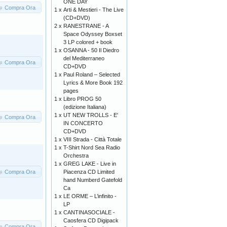
ONE DAY
Compra Ora
1 x
Arti & Mestieri - The Live
(CD+DVD)
2 x
RANESTRANE - A
Space Odyssey Boxset
3 LP colored + book
1 x
OSANNA - 50 Il Diedro
del Mediterraneo
Compra Ora
CD+DVD
1 x
Paul Roland – Selected
Lyrics & More Book 192
pages
1 x
Libro PROG 50
(edizione Italiana)
1 x
UT NEW TROLLS - E'
Compra Ora
IN CONCERTO
CD+DVD
1 x
VIII Strada - Città Totale
1 x
T-Shirt Nord Sea Radio
Orchestra
1 x
GREG LAKE - Live in
Compra Ora
Piacenza CD Limited
hand Numberd Gatefold
Ca
1 x
LE ORME – L’infinito -
LP
1 x
CANTINASOCIALE -
Caosfera CD Digipack
Compra Ora