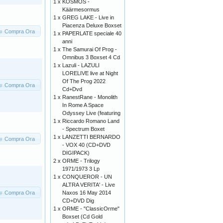
1 x
KOSMOS -
Käärmesormus
1 x
GREG LAKE - Live in
Piacenza Deluxe Boxset
Compra Ora
1 x
PAPERLATE speciale 40
anni
1 x
The Samurai Of Prog -
Omnibus 3 Boxset 4 Cd
1 x
Lazuli - LAZULI
LORELIVE live at Night
Of The Prog 2022
Compra Ora
Cd+Dvd
1 x
RanestRane - Monolith
In Rome A Space
Odyssey Live (featuring
1 x
Riccardo Romano Land
- Spectrum Boxet
1 x
LANZETTI BERNARDO
Compra Ora
- VOX 40 (CD+DVD
DIGIPACK)
2 x
ORME - Trilogy
1971/1973 3 Lp
1 x
CONQUEROR - UN
ALTRA VERITA' - Live
Compra Ora
Naxos 16 May 2014
CD+DVD Dig
1 x
ORME - "ClassicOrme"
Boxset (Cd Gold