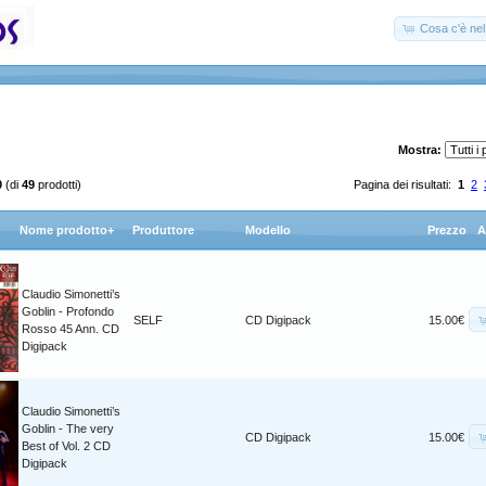
Cosa c'è nel 
Mostra:
0
(di
49
prodotti)
Pagina dei risultati:
1
2
Nome prodotto+
Produttore
Modello
Prezzo
A
Claudio Simonetti’s
Goblin - Profondo
SELF
CD Digipack
15.00€
Rosso 45 Ann. CD
Digipack
Claudio Simonetti’s
Goblin - The very
CD Digipack
15.00€
Best of Vol. 2 CD
Digipack