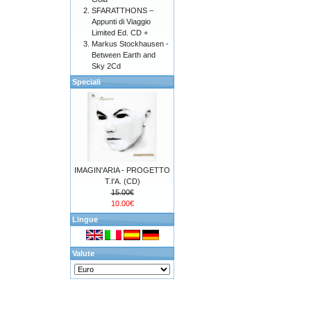
SFARATTHONS –
Appunti di Viaggio
Limited Ed. CD +
Markus Stockhausen -
Between Earth and
Sky 2Cd
Speciali
IMAGIN'ARIA - PROGETTO
T.I'A. (CD)
15.00€
10.00€
Lingue
Valute