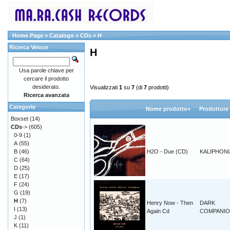
Home Page
»
Catalogo
»
CDs
»
H
Ricerca Veloce
H
Usa parole chiave per
cercare il prodotto
desiderato.
Visualizzati
1
su
7
(di
7
prodotti)
Ricerca avanzata
Categorie
Nome prodotto+
Produttore
Boxset
(14)
CDs
->
(605)
0-9
(1)
A
(55)
B
(46)
H2O - Due (CD)
KALIPHONI
C
(64)
D
(25)
E
(17)
F
(24)
G
(19)
H
(7)
Henry Now - Then
DARK
I
(13)
Again Cd
COMPANI
J
(1)
K
(11)