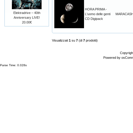
HORA PRIMA -
Elektradrive – 40th
L'uomo delle genti
MARACAS
Anniversary LIVE!
CD Digipack
20.00€
Visualizzati
1
su
7
(di
7
prodotti)
Copyrigh
Powered by
osCom
Parse Time: 0.028s