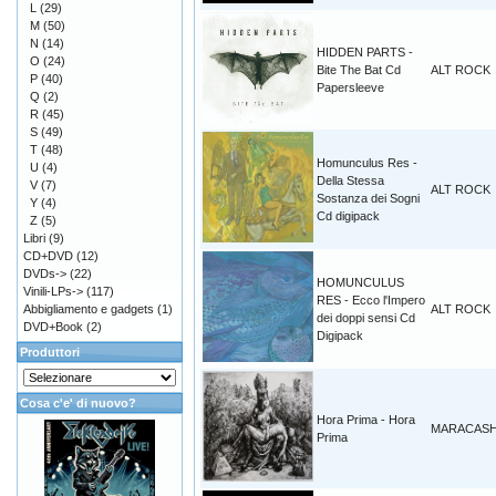
L
(29)
M
(50)
N
(14)
HIDDEN PARTS -
O
(24)
Bite The Bat Cd
ALT ROCK
P
(40)
Papersleeve
Q
(2)
R
(45)
S
(49)
T
(48)
Homunculus Res -
U
(4)
Della Stessa
V
(7)
ALT ROCK
Sostanza dei Sogni
Y
(4)
Cd digipack
Z
(5)
Libri
(9)
CD+DVD
(12)
DVDs->
(22)
HOMUNCULUS
Vinili-LPs->
(117)
RES - Ecco l'Impero
Abbigliamento e gadgets
(1)
ALT ROCK
dei doppi sensi Cd
DVD+Book
(2)
Digipack
Produttori
Cosa c'e' di nuovo?
Hora Prima - Hora
MARACAS
Prima