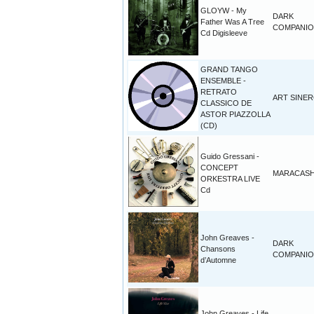
GLOYW - My
DARK
Father Was A Tree
COMPANI
Cd Digisleeve
GRAND TANGO
ENSEMBLE -
RETRATO
ART SINE
CLASSICO DE
ASTOR PIAZZOLLA
(CD)
Guido Gressani -
CONCEPT
MARACAS
ORKESTRA LIVE
Cd
John Greaves -
DARK
Chansons
COMPANI
d’Automne
John Greaves - Life