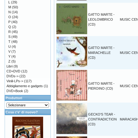
L
(29)
M
(50)
N
(14)
GATTO MARTE -
O
(24)
LEOLOMBRICO
MUSIC CEN
P
(40)
(CD)
Q
(2)
R
(45)
S
(49)
T
(48)
U
(4)
GATTO MARTE -
V
(7)
MARACHELLE
MUSIC CEN
Y
(4)
(CD)
Z
(5)
Libri
(9)
CD+DVD
(12)
DVDs->
(22)
Vinili-LPs->
(117)
GATTO MARTE -
Abbigliamento e gadgets
(1)
MUSIC CEN
PIEROINO (CD)
DVD+Book
(2)
Produttori
Cosa c'e' di nuovo?
GECKO'S TEAR -
CONTRADICTION
MARACAS
(CD)