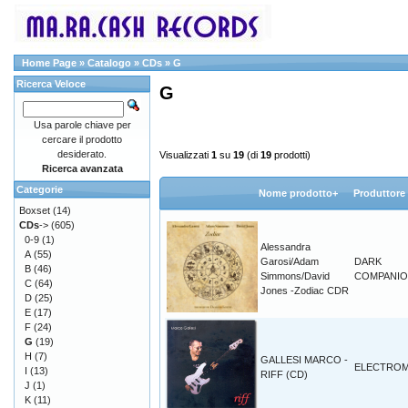
Home Page
»
Catalogo
»
CDs
»
G
Ricerca Veloce
G
Usa parole chiave per
cercare il prodotto
desiderato.
Visualizzati
1
su
19
(di
19
prodotti)
Ricerca avanzata
Categorie
Nome prodotto+
Produttore
Boxset
(14)
CDs
->
(605)
0-9
(1)
Alessandra
A
(55)
Garosi/Adam
DARK
B
(46)
Simmons/David
COMPANI
C
(64)
Jones -Zodiac CDR
D
(25)
E
(17)
F
(24)
G
(19)
H
(7)
GALLESI MARCO -
ELECTROM
I
(13)
RIFF (CD)
J
(1)
K
(11)