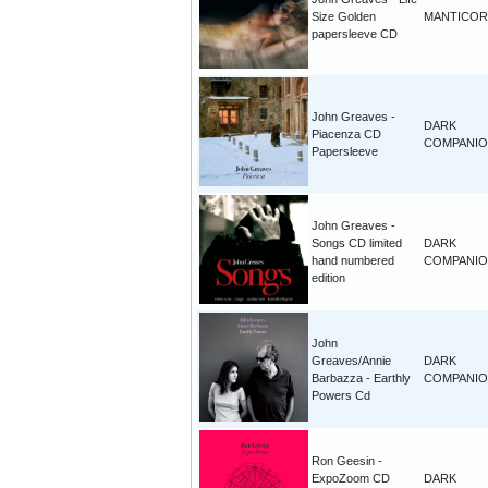
Size Golden
MANTICOR
papersleeve CD
John Greaves -
DARK
Piacenza CD
COMPANI
Papersleeve
John Greaves -
Songs CD limited
DARK
hand numbered
COMPANI
edition
John
Greaves/Annie
DARK
Barbazza - Earthly
COMPANI
Powers Cd
Ron Geesin -
ExpoZoom CD
DARK