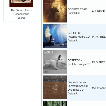
GECKO'S TEAR -
The Sacred Tree -
ALT ROCK
Primati Cd
Reconciliation
16.00€
GEPETTO -
Awaiting Madre CD
PRIV.PRES.
Digipack
GEPETTO -
PRIV.PRES.
Evolutive songs CD
Giannotti-Lazzara -
La Vostra Ansia di
MARACAS
Orizzonte CD
Digipack