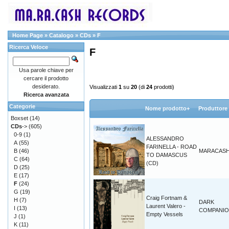
Home Page
»
Catalogo
»
CDs
»
F
Ricerca Veloce
F
Usa parole chiave per
cercare il prodotto
desiderato.
Visualizzati
1
su
20
(di
24
prodotti)
Ricerca avanzata
Categorie
Nome prodotto+
Produttore
Boxset
(14)
CDs
->
(605)
0-9
(1)
ALESSANDRO
A
(55)
FARINELLA - ROAD
B
(46)
MARACAS
TO DAMASCUS
C
(64)
(CD)
D
(25)
E
(17)
F
(24)
G
(19)
Craig Fortnam &
H
(7)
DARK
Laurent Valero -
I
(13)
COMPANI
Empty Vessels
J
(1)
K
(11)