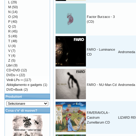
L
(29)
M
(50)
N
(14)
O
(24)
Factor Burzaco - 3
P
(40)
(CD)
Q
(2)
R
(45)
S
(49)
T
(48)
U
(4)
FARO - Luminance
V
(7)
Andromeda 
CD
Y
(4)
Z
(5)
Libri
(9)
CD+DVD
(12)
DVDs->
(22)
Vinili-LPs->
(117)
Abbigliamento e gadgets
(1)
FARO - NU-Man Cd
Andromeda 
DVD+Book
(2)
Produttori
Cosa c'e' di nuovo?
FAVERAVOLA -
Castrum
LIZARD R
Zumellarum CD