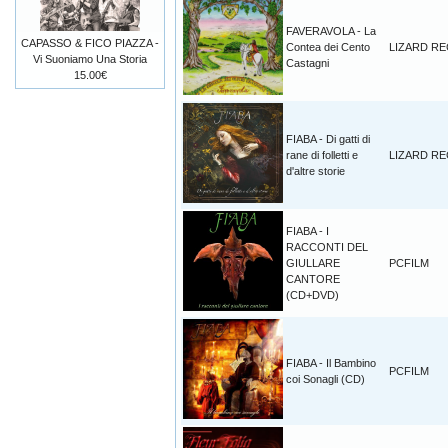
FAVERAVOLA - La
CAPASSO & FICO PIAZZA -
Contea dei Cento
LIZARD R
Vi Suoniamo Una Storia
Castagni
15.00€
FIABA - Di gatti di
rane di folletti e
LIZARD R
d'altre storie
FIABA - I
RACCONTI DEL
GIULLARE
PCFILM
CANTORE
(CD+DVD)
FIABA - Il Bambino
PCFILM
coi Sonagli (CD)