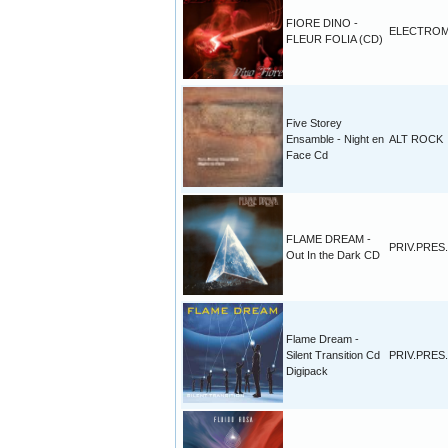
FIORE DINO -
ELECTROM
FLEUR FOLIA (CD)
Five Storey
Ensamble - Night en
ALT ROCK
Face Cd
FLAME DREAM -
PRIV.PRES.
Out In the Dark CD
Flame Dream -
Silent Transition Cd
PRIV.PRES.
Digipack