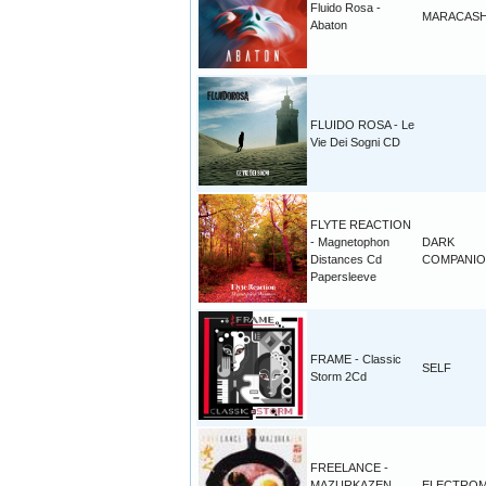
Fluido Rosa -
MARACAS
Abaton
FLUIDO ROSA - Le
Vie Dei Sogni CD
FLYTE REACTION
- Magnetophon
DARK
Distances Cd
COMPANI
Papersleeve
FRAME - Classic
SELF
Storm 2Cd
FREELANCE -
MAZURKAZEN
ELECTROM