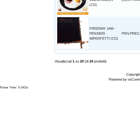
(CD)
FREEWAY JAM -
PENSIERI
PRIV.PRES.
IMPERFETTI (CD)
Visualizzati
1
su
20
(di
24
prodotti)
Copyrigh
Powered by
osCom
Parse Time: 0.042s