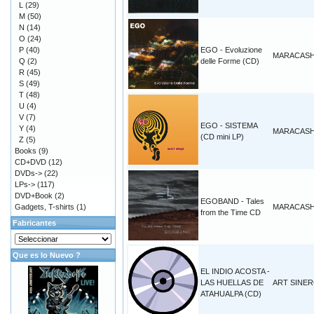
L
(29)
M
(50)
N
(14)
O
(24)
P
(40)
EGO - Evoluzione
MARACAS
Q
(2)
delle Forme (CD)
R
(45)
S
(49)
T
(48)
U
(4)
V
(7)
EGO - SISTEMA
Y
(4)
MARACAS
(CD mini LP)
Z
(5)
Books
(9)
CD+DVD
(12)
DVDs->
(22)
LPs->
(117)
DVD+Book
(2)
EGOBAND - Tales
Gadgets, T-shirts
(1)
MARACAS
from the Time CD
Fabricantes
Que es lo Nuevo ?
EL INDIO ACOSTA -
LAS HUELLAS DE
ART SINE
ATAHUALPA (CD)