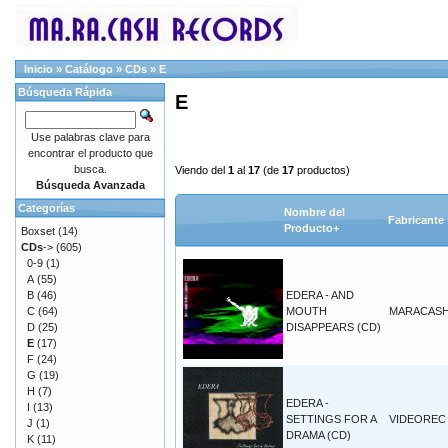
Inicio
»
Catálogo
»
CDs
»
E
Búsqueda Rápida
E
Use palabras clave para
encontrar el producto que
busca.
Viendo del
1
al
17
(de
17
productos)
Búsqueda Avanzada
Categorías
Nombre del
Fabricante
Producto+
Boxset
(14)
CDs
->
(605)
0-9
(1)
A
(55)
B
(46)
EDERA - AND
C
(64)
MOUTH
MARACAS
D
(25)
DISAPPEARS (CD)
E
(17)
F
(24)
G
(19)
H
(7)
EDERA -
I
(13)
SETTINGS FOR A
VIDEOREC
J
(1)
DRAMA (CD)
K
(11)