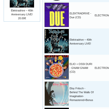
Elektradrive – 40th
ELEKTRADRIVE -
Anniversary LIVE!
ELECTROM
Due (CD)
20.00€
Elektradrive – 40th
Anniversary LIVE!
ELIO + OSSI DURI
- GNAM GNAM
ELECTROM
(CD)
Eloy Fritsch -
Behind The Walls Of
Imagination-
Remastered+Bonus