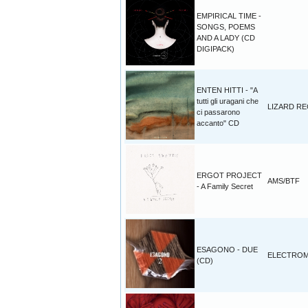
EMPIRICAL TIME -
SONGS, POEMS
AND A LADY (CD
DIGIPACK)
ENTEN HITTI - "A
tutti gli uragani che
LIZARD R
ci passarono
accanto" CD
ERGOT PROJECT
AMS/BTF
- A Family Secret
ESAGONO - DUE
ELECTROM
(CD)