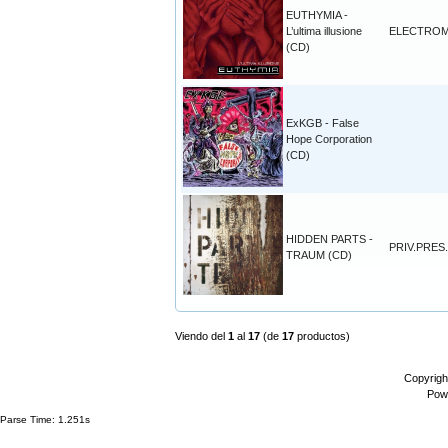
EUTHYMIA -
L’ultima illusione
ELECTROM
(CD)
ExKGB - False
Hope Corporation
(CD)
HIDDEN PARTS -
PRIV.PRES.
TRAUM (CD)
Viendo del
1
al
17
(de
17
productos)
Copyrigh
Pow
Parse Time: 1.251s