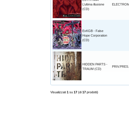
L’ultima illusione
ELECTROM
(CD)
ExKGB - False
Hope Corporation
(CD)
HIDDEN PARTS -
PRIV.PRES.
TRAUM (CD)
Visualizzati
1
su
17
(di
17
prodotti)