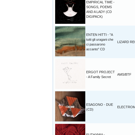
EMPIRICAL TIME -
SONGS, POEMS
AND A LADY (CD
DIGIPACK)
ENTEN HITTI - "A
tutti gli uragani che
LIZARD R
ci passarono
accanto" CD
ERGOT PROJECT
AMS/BTF
- A Family Secret
ESAGONO - DUE
ELECTROM
(CD)
EUTHYMIA -