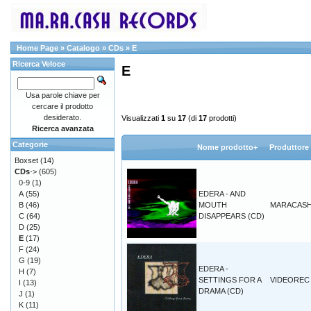
Home Page
»
Catalogo
»
CDs
»
E
Ricerca Veloce
E
Usa parole chiave per
cercare il prodotto
desiderato.
Visualizzati
1
su
17
(di
17
prodotti)
Ricerca avanzata
Categorie
Nome prodotto+
Produttore
Boxset
(14)
CDs
->
(605)
0-9
(1)
A
(55)
EDERA - AND
B
(46)
MOUTH
MARACAS
C
(64)
DISAPPEARS (CD)
D
(25)
E
(17)
F
(24)
G
(19)
EDERA -
H
(7)
SETTINGS FOR A
VIDEOREC
I
(13)
DRAMA (CD)
J
(1)
K
(11)