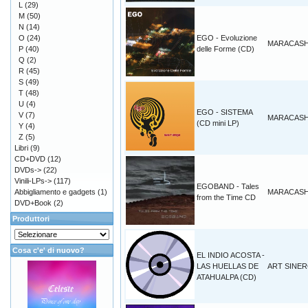
L
(29)
M
(50)
N
(14)
O
(24)
EGO - Evoluzione
MARACAS
P
(40)
delle Forme (CD)
Q
(2)
R
(45)
S
(49)
T
(48)
U
(4)
EGO - SISTEMA
V
(7)
MARACAS
(CD mini LP)
Y
(4)
Z
(5)
Libri
(9)
CD+DVD
(12)
DVDs->
(22)
Vinili-LPs->
(117)
EGOBAND - Tales
Abbigliamento e gadgets
(1)
MARACAS
from the Time CD
DVD+Book
(2)
Produttori
Cosa c'e' di nuovo?
EL INDIO ACOSTA -
LAS HUELLAS DE
ART SINE
ATAHUALPA (CD)