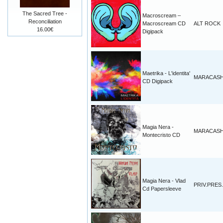
The Sacred Tree -
Macroscream –
Reconciliation
Macroscream CD
ALT ROCK
16.00€
Digipack
Maetrika - L'identita'
MARACAS
CD Digipack
Magia Nera -
MARACAS
Montecristo CD
Magia Nera - Vlad
PRIV.PRES.
Cd Papersleeve