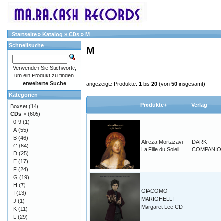
Startseite
»
Katalog
»
CDs
»
M
Schnellsuche
M
Verwenden Sie Stichworte,
um ein Produkt zu finden.
erweiterte Suche
angezeigte Produkte:
1
bis
20
(von
50
insgesamt)
Kategorien
Produkte+
Verlag
Boxset
(14)
CDs
->
(605)
0-9
(1)
A
(55)
B
(46)
Alireza Mortazavi -
DARK
C
(64)
La Fille du Soleil
COMPANI
D
(25)
E
(17)
F
(24)
G
(19)
H
(7)
GIACOMO
I
(13)
MARIGHELLI -
J
(1)
Margaret Lee CD
K
(11)
L
(29)