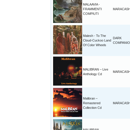
MALAAVIA -
FRAMMENTI
MARACAS
COMPIUTI
Malesh - To The
DARK
Cloud-Cuckoo Land
COMPANI
Of Color Wheels
MALIBRAN – Live
MARACAS
Anthology Cd
Malibran –
Remastered
MARACAS
Collection Cd
MALIBRAN