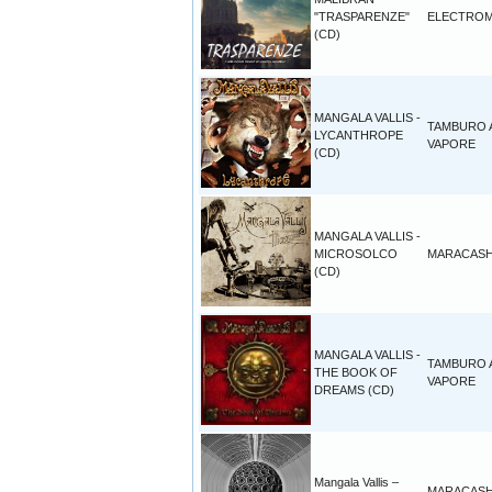
"TRASPARENZE"
ELECTROM
(CD)
MANGALA VALLIS -
TAMBURO 
LYCANTHROPE
VAPORE
(CD)
MANGALA VALLIS -
MICROSOLCO
MARACAS
(CD)
MANGALA VALLIS -
TAMBURO 
THE BOOK OF
VAPORE
DREAMS (CD)
Mangala Vallis –
MARACAS