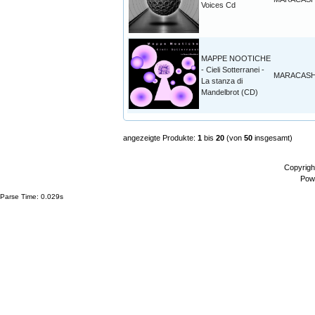
Voices Cd
MAPPE NOOTICHE
- Cieli Sotterranei -
MARACAS
La stanza di
Mandelbrot (CD)
angezeigte Produkte:
1
bis
20
(von
50
insgesamt)
Copyrigh
Pow
Parse Time: 0.029s