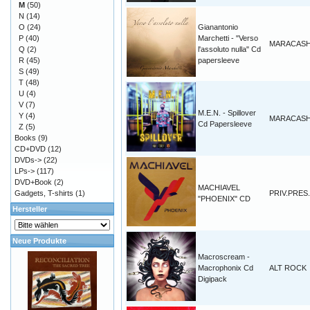
M
(50)
N
(14)
O
(24)
Gianantonio
P
(40)
Marchetti - "Verso
MARACAS
Q
(2)
l'assoluto nulla" Cd
R
(45)
papersleeve
S
(49)
T
(48)
U
(4)
V
(7)
M.E.N. - Spillover
Y
(4)
MARACAS
Cd Papersleeve
Z
(5)
Books
(9)
CD+DVD
(12)
DVDs->
(22)
LPs->
(117)
DVD+Book
(2)
MACHIAVEL
Gadgets, T-shirts
(1)
PRIV.PRES.
"PHOENIX" CD
Hersteller
Neue Produkte
Macroscream -
Macrophonix Cd
ALT ROCK
Digipack